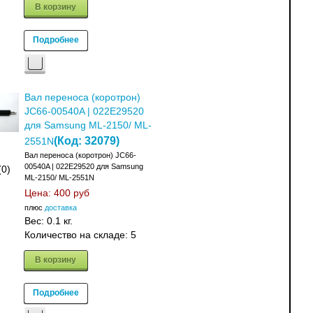
В корзину
Подробнее
Вал переноса (коротрон)
JC66-00540A | 022E29520
для Samsung ML-2150/ ML-
(Код:
32079
)
2551N
Вал переноса (коротрон) JC66-
00540A | 022E29520 для Samsung
(0)
ML-2150/ ML-2551N
Цена:
400 руб
плюс
доставка
Вес:
0.1 кг.
Количество на складе:
5
В корзину
Подробнее