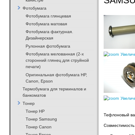
SAMSU
канистре
Фотобумага
Фотобумага глянцевая
Фотобумага матовая
Фотобумага фактурная.
Дизайнерская
Рулонная фотобумага
Фотобумага мелованная (2-х
Увелич
сторонний глянец для струйной
печати)
Оригинальная фотобумага HP,
Canon, Epson
Термобумага для терминалов и
банкоматов
Увелич
Тонер
Тонер HP
Тефлоновый ва
Тонер Samsung
Совместимость
Тонер Canon
Тонер Epson