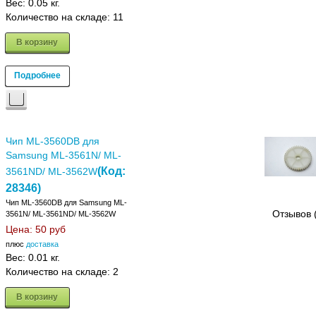
Вес:
0.05 кг.
Количество на складе:
11
В корзину
Подробнее
Чип ML-3560DB для
Samsung ML-3561N/ ML-
(Код:
3561ND/ ML-3562W
28346
)
Чип ML-3560DB для Samsung ML-
Отзывов 
3561N/ ML-3561ND/ ML-3562W
Цена:
50 руб
плюс
доставка
Вес:
0.01 кг.
Количество на складе:
2
В корзину