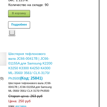
Вес:
2.225 кг.
Количество на складе:
90
В корзину
Подробнее
Шестерня тефлонового
вала JC66-00417B | JC66-
01155A для Samsung K2200
K3250 K3300 K4250 K4300
ML-3560/ 3561/ CLX-3170/
(Код:
25841
)
(0)
Ph3500
Шестерня тефлонового вала JC66-
00417B | JC66-01155A для Samsung
ML-3560/ 3561/ CLX-3170/ Ph3500
Старая цена:
263 руб
Цена:
250 руб
плюс
доставка