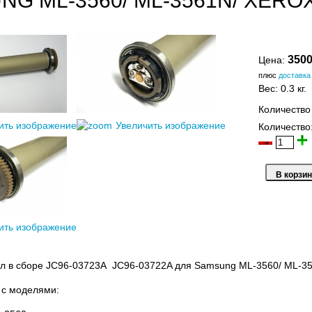
NG ML-3560/ ML-3561N/ XERO
3500
Цена:
плюс
доставка
Вес:
0.3 кг.
Количество
ить изображение
Увеличить изображение
Количество
ить изображение
л в сборе JC96-03723A JC96-03722A для Samsung ML-3560/ ML-356
 с моделями: