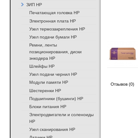
ЗИП HP
Печатающая головка HP
Электронная плата HP
Узел термозакрепления HP
Узел подачи бумаги HP
Ремни, ленты
позиционирования, диски
энкодера HP
Шлейфы HP
Узел подачи чернил HP
Модули памяти HP
Отзывов (0)
Шестеренки HP
Подшипники (бушинги) HP
Блоки питания HP
Электродвигатели и соленоиды
HP
Узел сканирования HP
Датчики HP