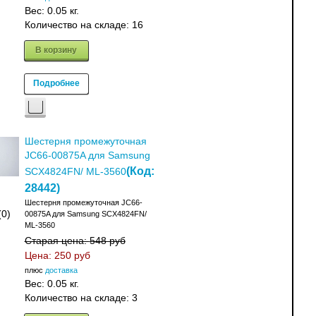
Вес:
0.05 кг.
Количество на складе:
16
В корзину
Подробнее
Шестерня промежуточная
JC66-00875A для Samsung
(Код:
SCX4824FN/ ML-3560
28442
)
Шестерня промежуточная JC66-
(0)
00875A для Samsung SCX4824FN/
ML-3560
Старая цена:
548 руб
Цена:
250 руб
плюс
доставка
Вес:
0.05 кг.
Количество на складе:
3