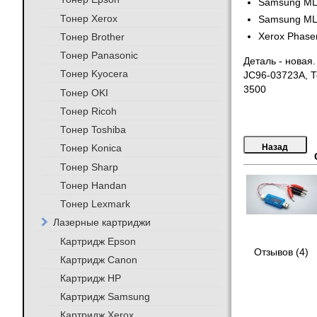
Samsung ML
Тонер Xerox
Samsung ML
Тонер Brother
Xerox Phase
Тонер Panasonic
Деталь - новая
Тонер Kyocera
JC96-03723A, 
3500
Тонер OKI
Тонер Ricoh
Тонер Toshiba
Тонер Konica
Тонер Sharp
Тонер Handan
Тонер Lexmark
Лазерные картриджи
Картридж Epson
Отзывов (4)
Картридж Canon
Картридж HP
Картридж Samsung
Картридж Xerox