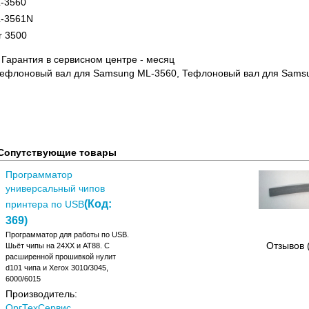
-3560
-3561N
r 3500
. Гарантия в сервисном центре - месяц
Тефлоновый вал для Samsung ML-3560, Тефлоновый вал для Samsu
Сопутствующие товары
Программатор
универсальный чипов
(Код:
принтера по USB
369
)
Программатор для работы по USB.
Отзывов 
Шьёт чипы на 24XX и АТ88. C
расширенной прошивкой нулит
d101 чипа и Xerox 3010/3045,
6000/6015
Производитель:
ОргТехСервис