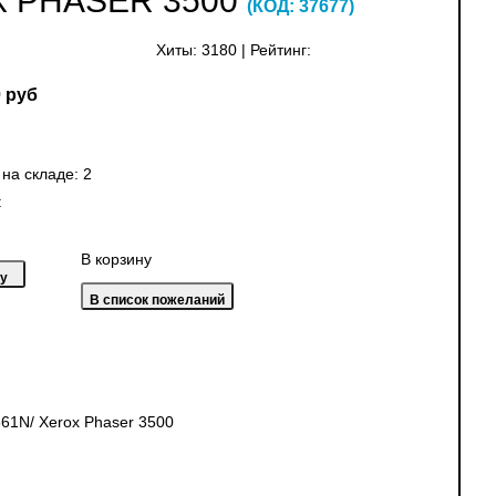
X PHASER 3500
(КОД:
37677
)
Хиты:
3180
|
Рейтинг:
 руб
 на складе:
2
:
В корзину
1N/ Xerox Phaser 3500