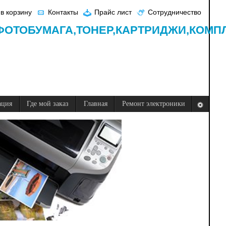
в корзину
Контакты
Прайс лист
Сотрудничество
ФОТОБУМАГА,
ТОНЕР,
КАРТРИДЖИ,
КОМП
ация
Где мой заказ
Главная
Ремонт электроники