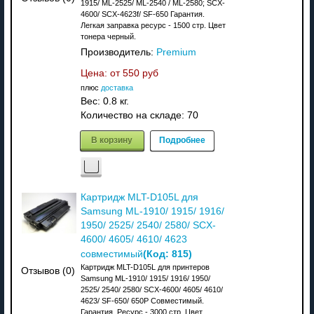
1915/ ML-2525/ ML-2540 / ML-2580; SCX-
4600/ SCX-4623f/ SF-650 Гарантия.
Легкая заправка ресурс - 1500 стр. Цвет
тонера черный.
Производитель:
Premium
Цена: от
550 руб
плюс
доставка
Вес:
0.8 кг.
Количество на складе:
70
В корзину
Подробнее
Картридж MLT-D105L для
Samsung ML-1910/ 1915/ 1916/
1950/ 2525/ 2540/ 2580/ SCX-
4600/ 4605/ 4610/ 4623
(Код:
815
)
совместимый
Картридж MLT-D105L для принтеров
Отзывов (0)
Samsung ML-1910/ 1915/ 1916/ 1950/
2525/ 2540/ 2580/ SCX-4600/ 4605/ 4610/
4623/ SF-650/ 650P Совместимый.
Гарантия. Ресурс - 3000 стр. Цвет