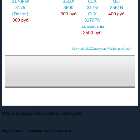
3170FN/
3500/
CLX
ML-
3175
3600
3175/
2551N
(Doctor)
300 руб
CLX
400 руб
300 руб
3170FN
совместимый
3500 руб
Copyright MAXXmarketing Webdesigner GmbH
Отправка заказа. Пожалуйста, подождите
...
Подождите... Кладем товар в корзину