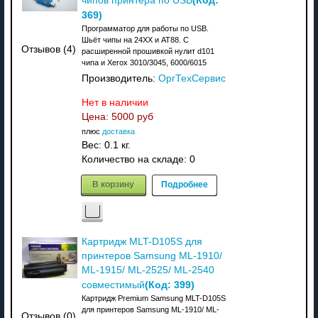
чипов принтера по USB
369
)
Программатор для работы по USB.
Шьёт чипы на 24XX и АТ88. C
Отзывов (4)
расширенной прошивкой нулит d101
чипа и Xerox 3010/3045, 6000/6015
Производитель:
ОргТехСервис
Нет в наличии
Цена:
5000 руб
плюс
доставка
Вес:
0.1 кг.
Количество на складе:
0
В корзину
Подробнее
Картридж MLT-D105S для
принтеров Samsung ML-1910/
ML-1915/ ML-2525/ ML-2540
(Код:
399
)
совместимый
Картридж Premium Samsung MLT-D105S
для принтеров Samsung ML-1910/ ML-
Отзывов (0)