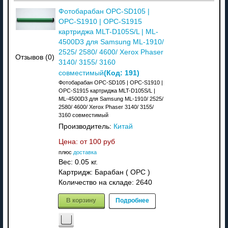
Фотобарабан OPC-SD105 |
OPC-S1910 | OPC-S1915
картриджа MLT-D105S/L | ML-
4500D3 для Samsung ML-1910/
2525/ 2580/ 4600/ Xerox Phaser
Отзывов (0)
3140/ 3155/ 3160
(Код:
191
)
совместимый
Фотобарабан OPC-SD105 | OPC-S1910 |
OPC-S1915 картриджа MLT-D105S/L |
ML-4500D3 для Samsung ML-1910/ 2525/
2580/ 4600/ Xerox Phaser 3140/ 3155/
3160 совместимый
Производитель:
Китай
Цена: от
100 руб
плюс
доставка
Вес:
0.05 кг.
Картридж: Барабан ( OPC )
Количество на складе:
2640
В корзину
Подробнее