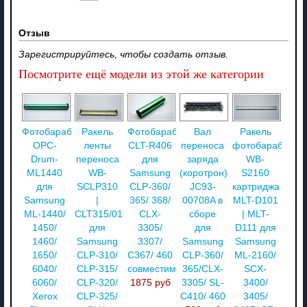
Отзыв
Зарегистрируйтесь, чтобы создать отзыв.
Посмотрите ещё модели из этой же категории
Фотобарабан
Ракель
Фотобарабан
Вал
Ракель
OPC-
ленты
CLT-R406
переноса
фотобарабана
Drum-
переноса
для
заряда
WB-
ML1440
WB-
Samsung
(коротрон)
S2160
для
SCLP310
CLP-360/
JC93-
картриджа
Samsung
|
365/ 368/
00708A в
MLT-D101
ML-1440/
CLT315/01
CLX-
сборе
| MLT-
1450/
для
3305/
для
D111 для
1460/
Samsung
3307/
Samsung
Samsung
1650/
CLP-310/
C367/ 460
CLP-360/
ML-2160/
6040/
CLP-315/
совместимый
365/CLX-
SCX-
6060/
CLP-320/
1875 руб
3305/ SL-
3400/
Xerox
CLP-325/
C410/ 460
3405/