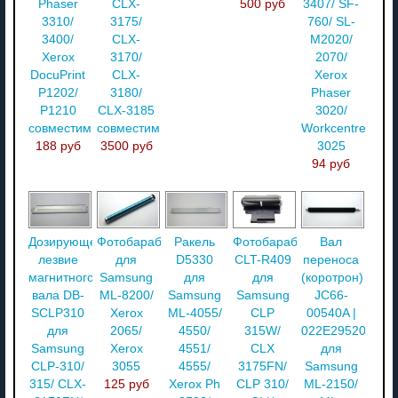
Phaser
CLX-
500 руб
3407/ SF-
3310/
3175/
760/ SL-
3400/
CLX-
M2020/
Xerox
3170/
2070/
DocuPrint
CLX-
Xerox
P1202/
3180/
Phaser
P1210
CLX-3185
3020/
совместимый
совместимый
Workcentre
188 руб
3500 руб
3025
94 руб
Дозирующее
Фотобарабан
Ракель
Фотобарабан
Вал
лезвие
для
D5330
CLT-R409
переноса
магнитного
Samsung
для
для
(коротрон)
вала DB-
ML-8200/
Samsung
Samsung
JC66-
SCLP310
Xerox
ML-4055/
CLP
00540A |
для
2065/
4550/
315W/
022E29520
Samsung
Xerox
4551/
CLX
для
CLP-310/
3055
4555/
3175FN/
Samsung
315/ CLX-
125 руб
Xerox Ph
CLP 310/
ML-2150/