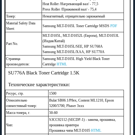
Heat Roller /Нагревающий вал/ - 77,5
Press Roller /Прижимной вал/ - 75,4
Тонер:
Немагнитный, отрицательно заряжаемый
Material Safety Data
Samsung MLT-D105L Toner Cartridge MSDS
PDF
Sheet:
MLT-D105L, MLT-D1052L (Европа), MLT-D1053L
(Индия/Китай)
Part No.
Samsung MLT-D105L/SEE, HP SU768A
Samsung MLT-D105L/XAA, HP SU770A
Страница
Samsung MLT-D105L High Yield Black Toner
производителя:
Cartridge
HTML
SU776A Black Toner Cartridge 1.5K
Технические характеристики:
Ресурс, стр.
1500
Относительно
Bulat SB06.1/P8ex, Content ML1210, Epson
совместимый тонер:
5200/5700, Phaser 3xxx
Масса тонера, г.
50-60
S3CC92112 (SECDP-1) - замена, прошивка,
Чип:
прошивка принтера
Прошивка чипа MLT-D105
HTML