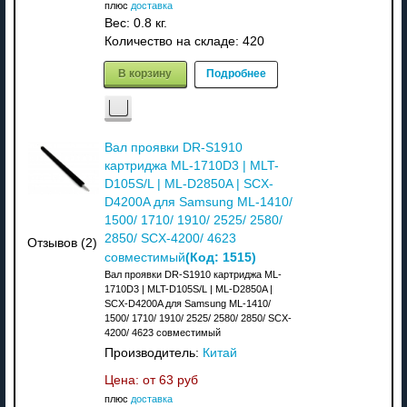
плюс
доставка
Вес:
0.8 кг.
Количество на складе:
420
В корзину
Подробнее
Вал проявки DR-S1910
картриджа ML-1710D3 | MLT-
D105S/L | ML-D2850A | SCX-
D4200A для Samsung ML-1410/
1500/ 1710/ 1910/ 2525/ 2580/
2850/ SCX-4200/ 4623
Отзывов (2)
(Код:
1515
)
совместимый
Вал проявки DR-S1910 картриджа ML-
1710D3 | MLT-D105S/L | ML-D2850A |
SCX-D4200A для Samsung ML-1410/
1500/ 1710/ 1910/ 2525/ 2580/ 2850/ SCX-
4200/ 4623 совместимый
Производитель:
Китай
Цена: от
63 руб
плюс
доставка