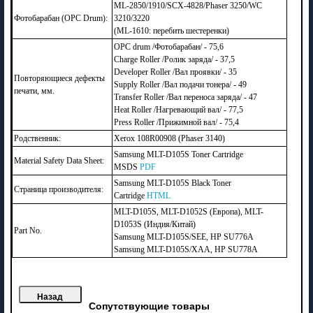
ML-2850/1910/SCX-4828/Phaser 3250/WC
Фотобарабан (OPC Drum):
3210/3220
(ML-1610: перебить шестеренки)
OPC drum /Фотобарабан/ - 75,6
Charge Roller /Ролик заряда/ - 37,5
Developer Roller /Вал проявки/ - 35
Повторяющиеся дефекты
Supply Roller /Вал подачи тонера/ - 49
печати, мм.
Transfer Roller /Вал переноса заряда/ - 47
Heat Roller /Нагревающий вал/ - 77,5
Press Roller /Прижимной вал/ - 75,4
Родственник:
Xerox 108R00908 (Phaser 3140)
Samsung MLT-D105S Toner Cartridge
Material Safety Data Sheet:
MSDS
PDF
Samsung MLT-D105S Black Toner
Страница производителя:
Cartridge
HTML
MLT-D105S, MLT-D1052S (Европа), MLT-
D1053S (Индия/Китай)
Part No.
Samsung MLT-D105S/SEE, HP SU776A
Samsung MLT-D105S/XAA, HP SU778A
Сопутствующие товары