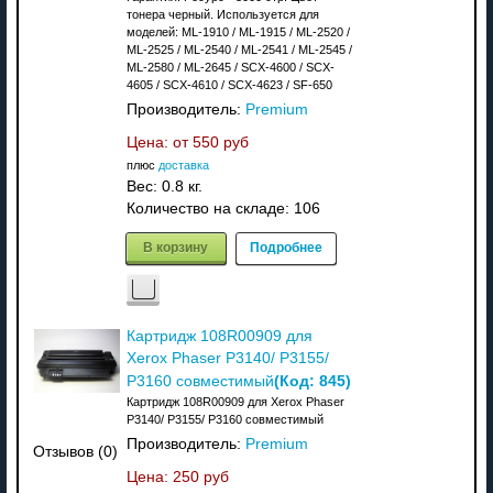
тонера черный. Используется для
моделей: ML-1910 / ML-1915 / ML-2520 /
ML-2525 / ML-2540 / ML-2541 / ML-2545 /
ML-2580 / ML-2645 / SCX-4600 / SCX-
4605 / SCX-4610 / SCX-4623 / SF-650
Производитель:
Premium
Цена: от
550 руб
плюс
доставка
Вес:
0.8 кг.
Количество на складе:
106
В корзину
Подробнее
Картридж 108R00909 для
Xerox Phaser P3140/ P3155/
(Код:
845
)
P3160 совместимый
Картридж 108R00909 для Xerox Phaser
P3140/ P3155/ P3160 совместимый
Производитель:
Premium
Отзывов (0)
Цена:
250 руб