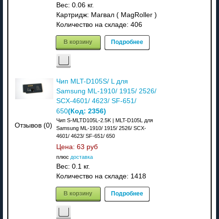
Вес:
0.06 кг.
Картридж: Магвал ( MagRoller )
Количество на складе:
406
В корзину
Подробнее
Чип MLT-D105S/ L для
Samsung ML-1910/ 1915/ 2526/
SCX-4601/ 4623/ SF-651/
(Код:
2356
)
650
Чип S-MLTD105L-2.5K | MLT-D105L для
Отзывов (0)
Samsung ML-1910/ 1915/ 2526/ SCX-
4601/ 4623/ SF-651/ 650
Цена:
63 руб
плюс
доставка
Вес:
0.1 кг.
Количество на складе:
1418
В корзину
Подробнее