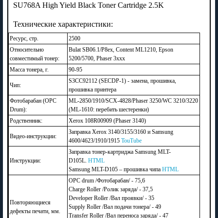
SU768A High Yield Black Toner Cartridge 2.5K
Технические характеристики:
Ресурс, стр.
2500
Относительно
Bulat SB06.1/P8ex, Content ML1210, Epson
совместимый тонер:
5200/5700, Phaser 3xxx
Масса тонера, г.
90-95
S3CC92112 (SECDP-1) - замена, прошивка,
Чип:
прошивка принтера
Фотобарабан (OPC
ML-2850/1910/SCX-4828/Phaser 3250/WC 3210/3220
Drum):
(ML-1610: перебить шестеренки)
Родственник:
Xerox 108R00909 (Phaser 3140)
Заправка Xerox 3140/3155/3160 и Samsung
Видео-инструкции:
4600/4623/1910/1915
TouTube
Заправка тонер-картриджа Samsung MLT-
Инструкции:
D105L.
HTML
Samsung MLT-D105 – прошивка чипа
HTML
OPC drum /Фотобарабан/ - 75,6
Charge Roller /Ролик заряда/ - 37,5
Developer Roller /Вал проявки/ - 35
Повторяющиеся
Supply Roller /Вал подачи тонера/ - 49
дефекты печати, мм.
Transfer Roller /Вал переноса заряда/ - 47