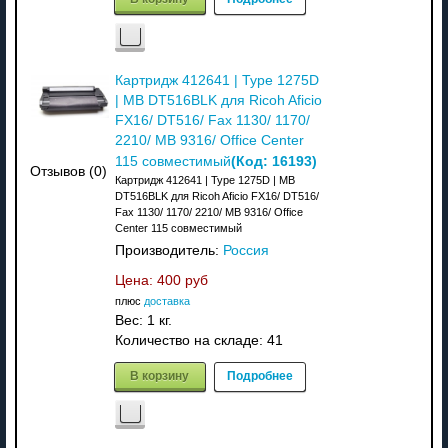
Картридж 412641 | Type 1275D
| MB DT516BLK для Ricoh Aficio
FX16/ DT516/ Fax 1130/ 1170/
2210/ MB 9316/ Office Center
(Код:
16193
)
115 совместимый
Отзывов (0)
Картридж 412641 | Type 1275D | MB
DT516BLK для Ricoh Aficio FX16/ DT516/
Fax 1130/ 1170/ 2210/ MB 9316/ Office
Center 115 совместимый
Производитель:
Россия
Цена:
400 руб
плюс
доставка
Вес:
1 кг.
Количество на складе:
41
В корзину
Подробнее