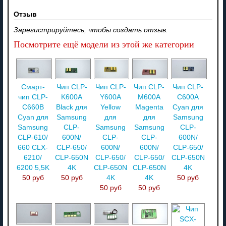
Отзыв
Зарегистрируйтесь, чтобы создать отзыв.
Посмотрите ещё модели из этой же категории
Смарт-
Чип CLP-
Чип CLP-
Чип CLP-
Чип CLP-
чип CLP-
K600A
Y600A
M600A
С600A
C660B
Black для
Yellow
Magenta
Cyan для
Cyan для
Samsung
для
для
Samsung
Samsung
CLP-
Samsung
Samsung
CLP-
CLP-610/
600N/
CLP-
CLP-
600N/
660 CLX-
CLP-650/
600N/
600N/
CLP-650/
6210/
CLP-650N
CLP-650/
CLP-650/
CLP-650N
6200 5,5K
4K
CLP-650N
CLP-650N
4K
50 руб
50 руб
4K
4K
50 руб
50 руб
50 руб