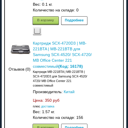
Вес:
0.1 кг.
Количество на складе:
0
В корзину
Подробнее
Картридж SCX-4720D3 | MB-
221BTA | MB-221BTB для
Samsung SCX-4520/ SCX-4720/
MB Office Center 221
(Код:
16178
)
совместимый
Отзывов (0)
Картридж MB-221BTA | MB-221BTB |
SCX-4720D3 для Samsung SCX-4520/
4720/ MB Office Center 221
совместимый
Производитель:
Китай
Цена:
350 руб
плюс
доставка
Вес:
1.57 кг.
Количество на складе:
156
В корзину
Подробнее