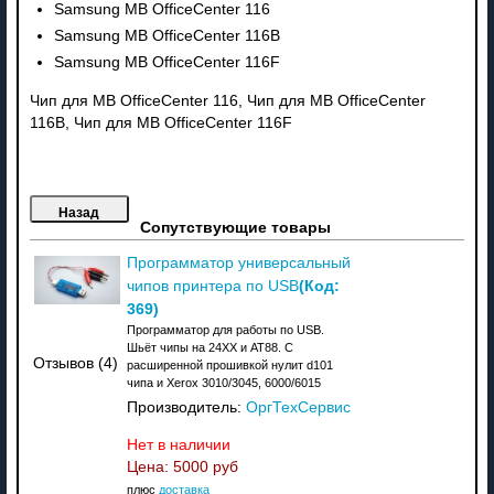
Samsung MB OfficeCenter 116
Samsung MB OfficeCenter 116B
Samsung MB OfficeCenter 116F
Чип для MB OfficeCenter 116, Чип для MB OfficeCenter
116B, Чип для MB OfficeCenter 116F
Сопутствующие товары
Программатор универсальный
(Код:
чипов принтера по USB
369
)
Программатор для работы по USB.
Шьёт чипы на 24XX и АТ88. C
Отзывов (4)
расширенной прошивкой нулит d101
чипа и Xerox 3010/3045, 6000/6015
Производитель:
ОргТехСервис
Нет в наличии
Цена:
5000 руб
плюс
доставка