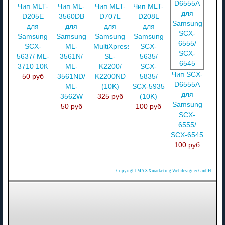
Чип MLT-
Чип ML-
Чип MLT-
Чип MLT-
D205E
3560DB
D707L
D208L
для
для
для
для
Samsung
Samsung
Samsung
Samsung
SCX-
ML-
MultiXpress
SCX-
5637/ ML-
3561N/
SL-
5635/
3710 10К
ML-
K2200/
SCX-
Чип SCX-
50 руб
3561ND/
K2200ND
5835/
D6555A
ML-
(10K)
SCX-5935
для
3562W
325 руб
(10K)
Samsung
50 руб
100 руб
SCX-
6555/
SCX-6545
100 руб
Copyright MAXXmarketing Webdesigner GmbH