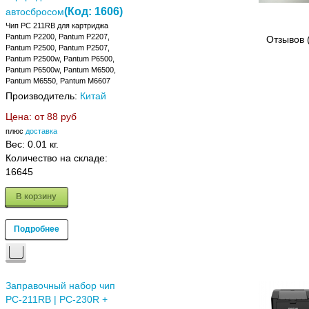
(Код:
1606
)
автосбросом
Чип PC 211RB для картриджа
Pantum P2200, Pantum P2207,
Отзывов 
Pantum P2500, Pantum P2507,
Pantum P2500w, Pantum P6500,
Pantum P6500w, Pantum M6500,
Pantum M6550, Pantum M6607
Производитель:
Китай
Цена: от
88 руб
плюс
доставка
Вес:
0.01 кг.
Количество на складе:
16645
В корзину
Подробнее
Заправочный набор чип
PC-211RB | PC-230R +