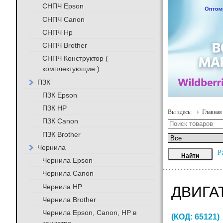
СНПЧ Epson
СНПЧ Canon
СНПЧ Hp
СНПЧ Brother
СНПЧ Конструктор (
комплектующие )
ПЗК
ПЗК Epson
ПЗК HP
Вы здесь:
Главная
ПЗК Canon
ПЗК Brother
Чернила
Р
Чернила Epson
Чернила Canon
Чернила HP
ДВИГА
Чернила Brother
Чернила Epson, Canon, HP в
(КОД:
65121
)