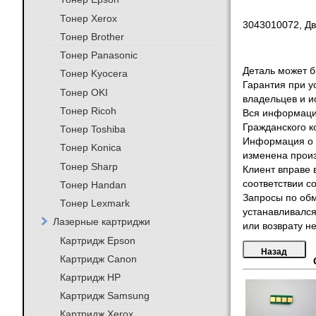
Тонер Xerox
3043010072, Дв
Тонер Brother
Тонер Panasonic
Деталь может бы
Тонер Kyocera
Гарантия при у
Тонер OKI
владельцев и и
Тонер Ricoh
Вся информация
Гражданского к
Тонер Toshiba
Информация о т
Тонер Konica
изменена произ
Тонер Sharp
Клиент вправе 
соответствии с
Тонер Handan
Запросы по обм
Тонер Lexmark
устанавливался
Лазерные картриджи
или возврату не
Картридж Epson
Картридж Canon
Картридж HP
Картридж Samsung
Картридж Xerox