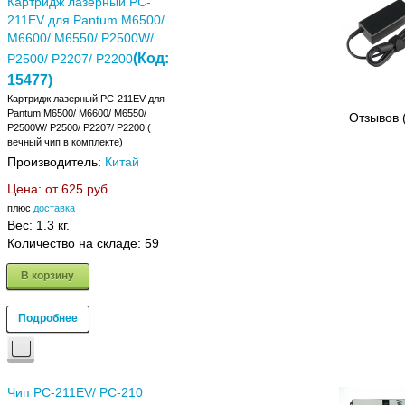
Картридж лазерный PC-
211EV для Pantum M6500/
M6600/ M6550/ P2500W/
(Код:
P2500/ P2207/ P2200
15477
)
Картридж лазерный PC-211EV для
Pantum M6500/ M6600/ M6550/
Отзывов 
P2500W/ P2500/ P2207/ P2200 (
вечный чип в комплекте)
Производитель:
Китай
Цена: от
625 руб
плюс
доставка
Вес:
1.3 кг.
Количество на складе:
59
В корзину
Подробнее
Чип PC-211EV/ PC-210