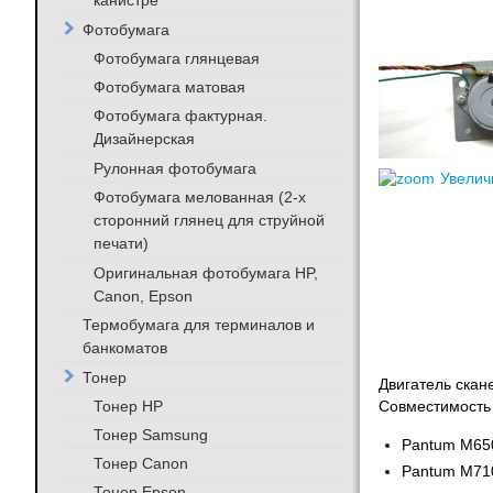
канистре
Фотобумага
Фотобумага глянцевая
Фотобумага матовая
Фотобумага фактурная.
Дизайнерская
Рулонная фотобумага
Увелич
Фотобумага мелованная (2-х
сторонний глянец для струйной
печати)
Оригинальная фотобумага HP,
Canon, Epson
Термобумага для терминалов и
банкоматов
Тонер
Двигатель ска
Тонер HP
Совместимость
Тонер Samsung
Pantum M65
Тонер Canon
Pantum M71
Тонер Epson