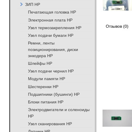
ЗИП HP
Печатающая головка HP
Электронная плата HP
Отзывов (0)
Узел термозакрепления HP
Узел подачи бумаги HP
Ремни, ленты
позиционирования, диски
энкодера HP
Шлейфы HP
Узел подачи чернил HP
Модули памяти HP
Шестеренки HP
Подшипники (бушинги) HP
Блоки питания HP
Электродвигатели и соленоиды
HP
Узел сканирования HP
Датчики HP