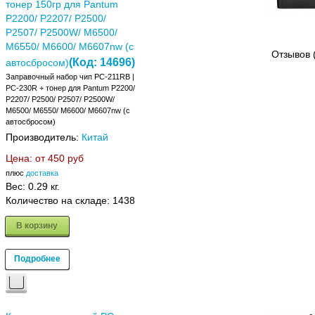
тонер 150гр для Pantum
P2200/ P2207/ P2500/
P2507/ P2500W/ M6500/
M6550/ M6600/ M6607nw (с
Отзывов 
(Код:
14696
)
автосбросом)
Заправочный набор чип PC-211RB |
PC-230R + тонер для Pantum P2200/
P2207/ P2500/ P2507/ P2500W/
M6500/ M6550/ M6600/ M6607nw (с
автосбросом)
Производитель:
Китай
Цена: от
450 руб
плюс
доставка
Вес:
0.29 кг.
Количество на складе:
1438
В корзину
Подробнее