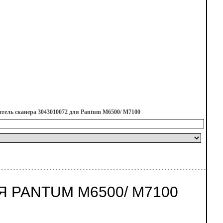
атель сканера 3043010072 для Pantum M6500/ M7100
Я PANTUM M6500/ M7100