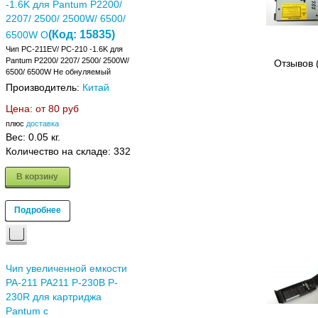
-1.6K для Pantum P2200/
2207/ 2500/ 2500W/ 6500/
(Код:
15835
)
6500W О
Чип PC-211EV/ PC-210 -1.6K для
Pantum P2200/ 2207/ 2500/ 2500W/
Отзывов 
6500/ 6500W Не обнуляемый
Производитель:
Китай
Цена: от
80 руб
плюс
доставка
Вес:
0.05 кг.
Количество на складе:
332
В корзину
Подробнее
Чип увеличенной емкости
PA-211 PA211 P-230В P-
230R для картриджа
Pantum с