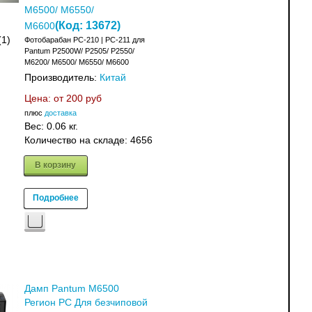
M6500/ M6550/
(Код:
13672
)
M6600
(1)
Фотобарабан PC-210 | PC-211 для
Pantum P2500W/ P2505/ P2550/
M6200/ M6500/ M6550/ M6600
Производитель:
Китай
Цена: от
200 руб
плюс
доставка
Вес:
0.06 кг.
Количество на складе:
4656
В корзину
Подробнее
Дамп Pantum M6500
Регион PC Для безчиповой