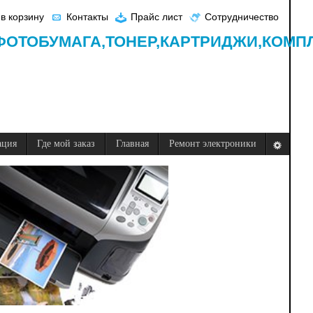
в корзину
Контакты
Прайс лист
Сотрудничество
ФОТОБУМАГА,
ТОНЕР,
КАРТРИДЖИ,
КОМП
ация
Где мой заказ
Главная
Ремонт электроники