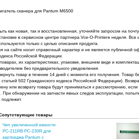
игатель сканера для Pantum M6500
ть как новая, так и восстановленная, уточняйте запросом на почту
становке в сервисном центре партнера Vce-O-Printere неделя. Все
спользуются только с целью описания продукта.
 на сайте носит справочный характер и не является публичной 
одекса Российской Федерации.
оварах, их характеристиках, упаковке, внешнем виде и комплектаци
водителем без предварительного уведомления.
вернуть товар в течение 14 дней с момента его получения. Товар 
о статьей 502 Гражданского кодекса Российской Федерации). Возвра
ену или возврату товара будут приниматься к рассмотрению, если т
. При обнаружении на запчасти явных следов эксплуатации, попыт
 подлежит.
Сопутствующие товары
Чип увеличенной емкости
PC-211RB PC-230R для
картриджа Pantum с