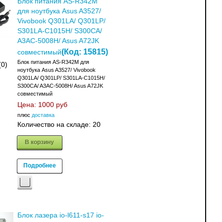
Блок питания AS-R342M
для ноутбука Asus A3527/
Vivobook Q301LA/ Q301LP/
S301LA-C1015H/ S300CA/
A3AC-5008H/ Asus A72JK
(Код:
15815
)
совместимый
Блок питания AS-R342M для
(0)
ноутбука Asus A3527/ Vivobook
Q301LA/ Q301LP/ S301LA-C1015H/
S300CA/ A3AC-5008H/ Asus A72JK
совместимый
Цена:
1000 руб
плюс
доставка
Количество на складе:
20
В корзину
Подробнее
Блок лазера io-l611-s17 io-