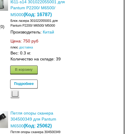
l611-s14 301022055001 для
Pantum P2200/ M6500/
(Код:
16787
)
M5000
Блок лазера 301022055001 для
Pantum P2200/ M6500/ M5000
(0)
Производитель:
Китай
Цена:
750 руб
плюс
доставка
Вес:
0.3 кг.
Количество на складе:
39
В корзину
Подробнее
Петля опоры сканера
304500349 для Pantum
(Код:
25062
)
M6500
Петля опоры сканера 304500349