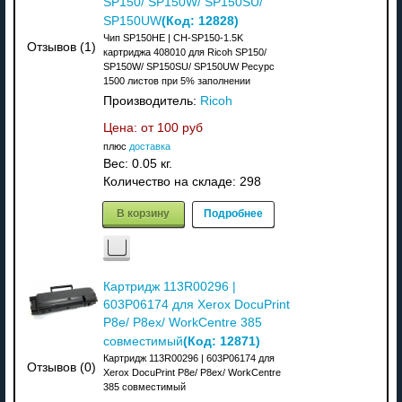
SP150/ SP150W/ SP150SU/
(Код:
12828
)
SP150UW
Чип SP150HE | CH-SP150-1.5K
Отзывов (1)
картриджа 408010 для Ricoh SP150/
SP150W/ SP150SU/ SP150UW Ресурс
1500 листов при 5% заполнении
Производитель:
Ricoh
Цена: от
100 руб
плюс
доставка
Вес:
0.05 кг.
Количество на складе:
298
В корзину
Подробнее
Картридж 113R00296 |
603P06174 для Xerox DocuPrint
P8e/ P8ex/ WorkCentre 385
(Код:
12871
)
совместимый
Картридж 113R00296 | 603P06174 для
Отзывов (0)
Xerox DocuPrint P8e/ P8ex/ WorkCentre
385 совместимый