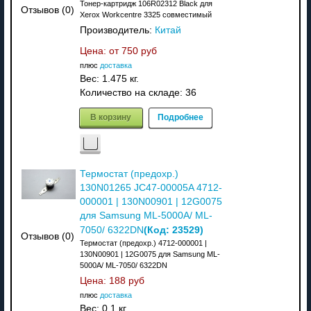
Тонер-картридж 106R02312 Black для
Отзывов (0)
Xerox Workcentre 3325 совместимый
Производитель:
Китай
Цена: от
750 руб
плюс
доставка
Вес:
1.475 кг.
Количество на складе:
36
В корзину
Подробнее
Термостат (предохр.)
130N01265 JC47-00005A 4712-
000001 | 130N00901 | 12G0075
для Samsung ML-5000A/ ML-
(Код:
23529
)
7050/ 6322DN
Отзывов (0)
Термостат (предохр.) 4712-000001 |
130N00901 | 12G0075 для Samsung ML-
5000A/ ML-7050/ 6322DN
Цена:
188 руб
плюс
доставка
Вес:
0.1 кг.