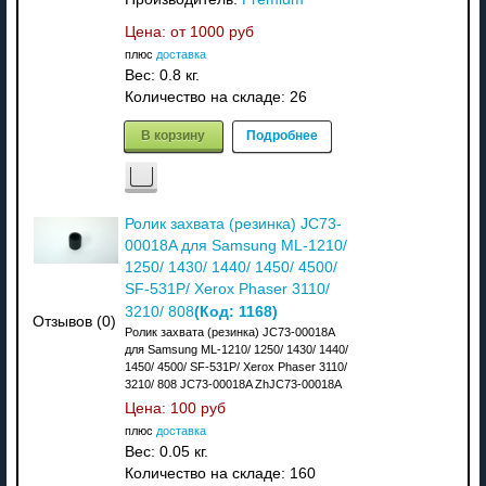
Цена: от
1000 руб
плюс
доставка
Вес:
0.8 кг.
Количество на складе:
26
В корзину
Подробнее
Ролик захвата (резинка) JC73-
00018A для Samsung ML-1210/
1250/ 1430/ 1440/ 1450/ 4500/
SF-531P/ Xerox Phaser 3110/
(Код:
1168
)
3210/ 808
Отзывов (0)
Ролик захвата (резинка) JC73-00018A
для Samsung ML-1210/ 1250/ 1430/ 1440/
1450/ 4500/ SF-531P/ Xerox Phaser 3110/
3210/ 808 JC73-00018A ZhJC73-00018A
Цена:
100 руб
плюс
доставка
Вес:
0.05 кг.
Количество на складе:
160