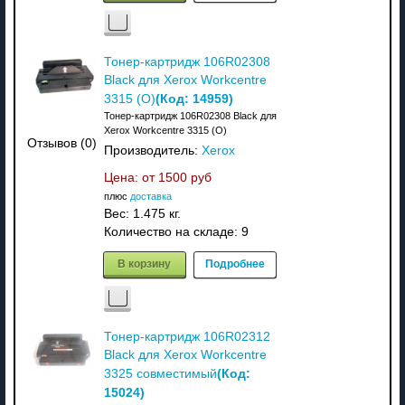
Тонер-картридж 106R02308
Black для Xerox Workcentre
(Код:
14959
)
3315 (О)
Тонер-картридж 106R02308 Black для
Xerox Workcentre 3315 (О)
Отзывов (0)
Производитель:
Xerox
Цена: от
1500 руб
плюс
доставка
Вес:
1.475 кг.
Количество на складе:
9
В корзину
Подробнее
Тонер-картридж 106R02312
Black для Xerox Workcentre
(Код:
3325 совместимый
15024
)