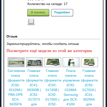
Количество на складе:
17
В корзину
Подробнее
Отзыв
Зарегистрируйтесь, чтобы создать отзыв.
Посмотрите ещё модели из этой же категории
Системная
Главная
Главная
Плата
Главная
плата
плата
плата
панели
плата
(форматтер)
(форматтер)
(форматтер)
управления
(форматтер)
JC92-
JC41-
JC92-
JC92-
JC92-
02109A |
00300B |
01745B |
01586A
01702A |
PBA-OPE
JC92-
JC92-
Samsung
JC41-
SCX-
01707X
01745G |
для SCX-
00294A
5635FN
для
JC92-
4100/
для