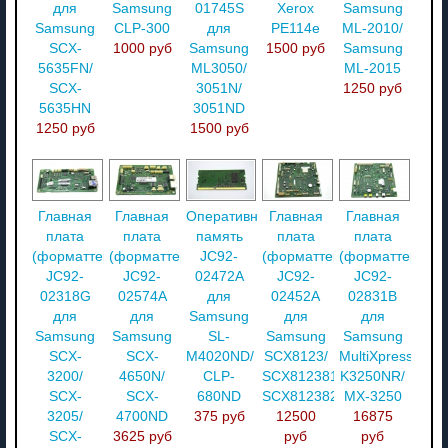
для
Samsung
01745S
Xerox
Samsung
Samsung
CLP-300
для
PE114e
ML-2010/
SCX-
1000 руб
Samsung
1500 руб
Samsung
5635FN/
ML3050/
ML-2015
SCX-
3051N/
1250 руб
5635HN
3051ND
1250 руб
1500 руб
Главная
Главная
Оперативная
Главная
Главная
плата
плата
память
плата
плата
(форматтер)
(форматтер)
JC92-
(форматтер)
(форматтер)
JC92-
JC92-
02472A
JC92-
JC92-
02318G
02574A
для
02452A
02831B
для
для
Samsung
для
для
Samsung
Samsung
SL-
Samsung
Samsung
SCX-
SCX-
M4020ND/
SCX8123/
MultiXpress
3200/
4650N/
CLP-
SCX81238128/
K3250NR/
SCX-
SCX-
680ND
SCX81238230
MX-3250
3205/
4700ND
375 руб
12500
16875
SCX-
3625 руб
руб
руб