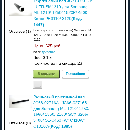
Тефлоновый вал JC71-00012B
| UFR-SM1210 для Samsung
ML-1210/ 1250/ 1520P/ 4500,
(Код:
Xerox PH3110/ 3120
1447
)
Вал нагрева (тефлоновый) Samsung ML
Отзывов (1)
1210/ 1250/ 1520P/ 4500, Xerox PH3110/
3120
Цена:
625 руб
плюс
доставка
Вес:
0.1 кг.
Количество на складе:
23
В корзину
Подробнее
Резиновый прижимной вал
JC66-02716A | JC66-02716B
для Samsung ML-1210/ 1250/
1660/ 1860/ 2160/ SCX-3205/
3400/ SL-C460FW/ C410W/
Отзывов (0)
(Код:
1885
)
C1810W