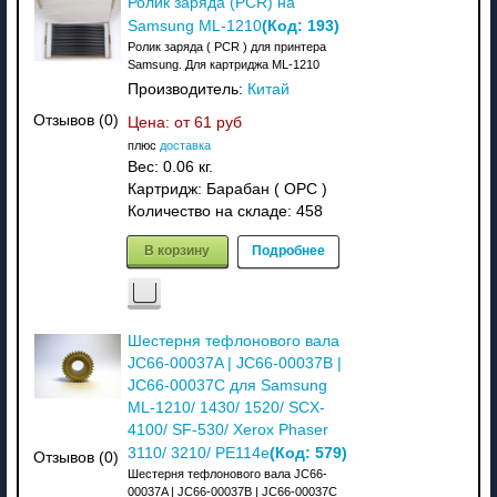
Ролик заряда (PCR) на
(Код:
193
)
Samsung ML-1210
Ролик заряда ( PCR ) для принтера
Samsung. Для картриджа ML-1210
Производитель:
Китай
Отзывов (0)
Цена: от
61 руб
плюс
доставка
Вес:
0.06 кг.
Картридж: Барабан ( OPC )
Количество на складе:
458
В корзину
Подробнее
Шестерня тефлонового вала
JC66-00037A | JC66-00037B |
JC66-00037C для Samsung
ML-1210/ 1430/ 1520/ SCX-
4100/ SF-530/ Xerox Phaser
(Код:
579
)
3110/ 3210/ PE114e
Отзывов (0)
Шестерня тефлонового вала JC66-
00037A | JC66-00037B | JC66-00037C