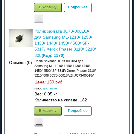
В корзину
Подробнее
Ролик захвата JC73-00018A
для Samsung ML-1210/ 1250/
1430/ 1440/ 1450/ 4500/ SF-
531P/ Xerox Phaser 3110/ 3210/
(Код:
1170
)
808
Ролик захвата JC73-00018A для
Отзывов (0)
Samsung ML-1210/ 1250/ 1430/ 1440/
1450/ 4500/ SF-531P/ Xerox Phaser 3110/
3210/ 808 JC73-00018A ZhJC73-00018A
Цена:
150 руб
плюс
доставка
Вес:
0.05 кг.
Количество на складе:
182
В корзину
Подробнее