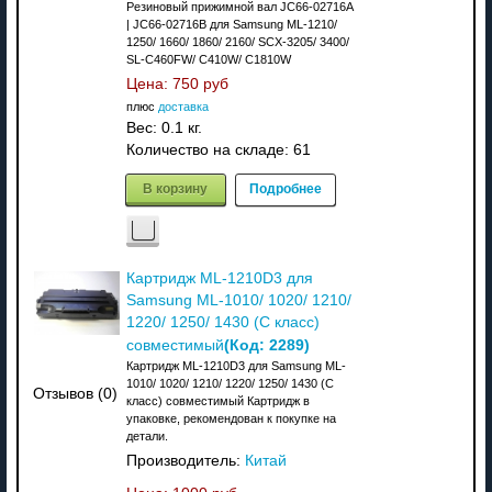
Резиновый прижимной вал JC66-02716A
| JC66-02716B для Samsung ML-1210/
1250/ 1660/ 1860/ 2160/ SCX-3205/ 3400/
SL-C460FW/ C410W/ C1810W
Цена:
750 руб
плюс
доставка
Вес:
0.1 кг.
Количество на складе:
61
В корзину
Подробнее
Картридж ML-1210D3 для
Samsung ML-1010/ 1020/ 1210/
1220/ 1250/ 1430 (С класс)
(Код:
2289
)
совместимый
Картридж ML-1210D3 для Samsung ML-
1010/ 1020/ 1210/ 1220/ 1250/ 1430 (С
Отзывов (0)
класс) совместимый Картридж в
упаковке, рекомендован к покупке на
детали.
Производитель:
Китай