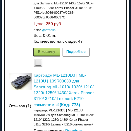
для Samsung ML-1210/ 1430/ 1520/ SCX-
4100/ SF-530/ Xerox Phaser 3110/ 3210/
PE114e JC66-00037A/JC66-
00037B/JC66-00037C
Цена:
250 руб
плюс
доставка
Вес:
0.01 кг.
Количество на складе:
47
В корзину
Подробнее
Картридж ML-1210D3 | ML-
1210U | 109R00639 для
Samsung ML-1010/ 1020/ 1210/
1220/ 1250/ 1430/ Xerox Phaser
3110/ 3210/ Lexmark E210
(Код:
773
)
совместимый
Отзывов (1)
Картридж ML-1210D3 | ML-1210U |
109R00639 для Samsung ML-1010/ 1020/
1210/ 1220/ 1250/ 1430/ Xerox Phaser
3110/ 3210/ Lexmark E210 совместимый
Производитель:
Premium