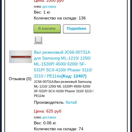
Цена:
1000 руб
плюс
доставка
Вес:
1 кг.
Количество на складе:
136
В корзину
Подробнее
Вал резиновый JC66-00731A
для Samsung ML-1210/ 1250/
ML-1520P/ 4500/ 6200/ SF-
531P/ SCX-4100/ Phaser 3110/
(Код:
12407
)
3210 / PE114e
Отзывов (0)
JC66-00731A Вал резиновый Samsung
ML-1210/ 1250/ ML-1520P/ 4500/ 6200/
SF-531P/ SCX-4100/ Phaser 3110/ 3210 /
PE114e
Производитель:
Китай
Цена:
625 руб
плюс
доставка
Вес:
0.06 кг.
Количество на складе:
74