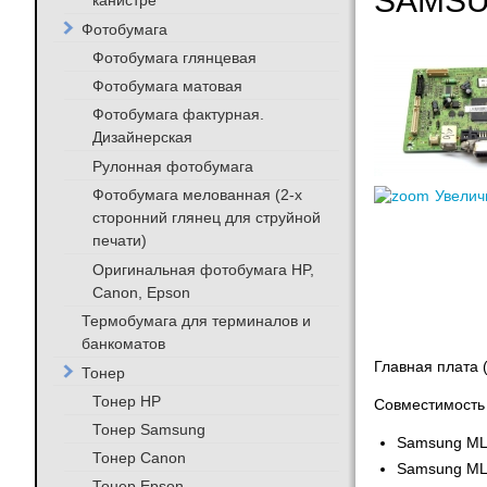
SAMSU
канистре
Фотобумага
Фотобумага глянцевая
Фотобумага матовая
Фотобумага фактурная.
Дизайнерская
Рулонная фотобумага
Фотобумага мелованная (2-х
Увелич
сторонний глянец для струйной
печати)
Оригинальная фотобумага HP,
Canon, Epson
Термобумага для терминалов и
банкоматов
Главная плата 
Тонер
Тонер HP
Совместимость
Тонер Samsung
Samsung ML
Тонер Canon
Samsung ML
Тонер Epson