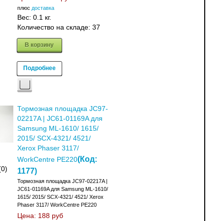
плюс
доставка
Вес:
0.1 кг.
Количество на складе:
37
В корзину
Подробнее
Тормозная площадка JC97-
02217A | JC61-01169A для
Samsung ML-1610/ 1615/
2015/ SCX-4321/ 4521/
Xerox Phaser 3117/
(Код:
WorkCentre PE220
(0)
1177
)
Тормозная площадка JC97-02217A |
JC61-01169A для Samsung ML-1610/
1615/ 2015/ SCX-4321/ 4521/ Xerox
Phaser 3117/ WorkCentre PE220
Цена:
188 руб