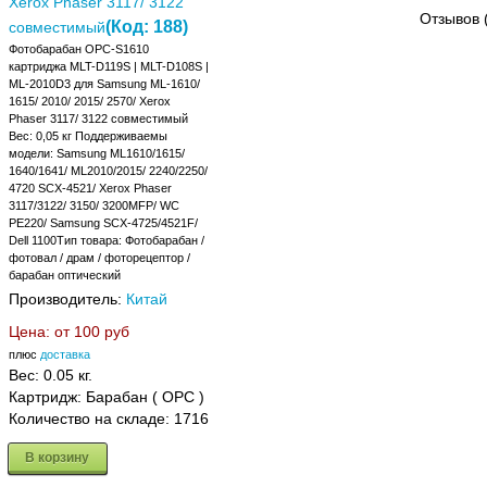
Xerox Phaser 3117/ 3122
Отзывов 
(Код:
188
)
совместимый
Фотобарабан OPC-S1610
картриджа MLT-D119S | MLT-D108S |
ML-2010D3 для Samsung ML-1610/
1615/ 2010/ 2015/ 2570/ Xerox
Phaser 3117/ 3122 совместимый
Вес: 0,05 кг Поддерживаемы
модели: Samsung ML1610/1615/
1640/1641/ ML2010/2015/ 2240/2250/
4720 SCX-4521/ Xerox Phaser
3117/3122/ 3150/ 3200MFP/ WC
PE220/ Samsung SCX-4725/4521F/
Dell 1100Тип товара: Фотобарабан /
фотовал / драм / фоторецептор /
барабан оптический
Производитель:
Китай
Цена: от
100 руб
плюс
доставка
Вес:
0.05 кг.
Картридж: Барабан ( OPC )
Количество на складе:
1716
В корзину