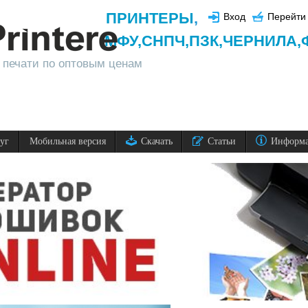
ПРИНТЕРЫ
,
Вход
Перейти 
МФУ,
СНПЧ,
ПЗК,
ЧЕРНИЛА,
 печати по оптовым ценам
луг
Мобильная версия
Скачать
Статьи
Информ