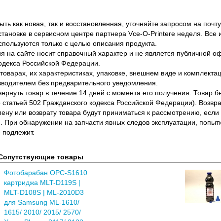
ть как новая, так и восстановленная, уточняйте запросом на почту
становке в сервисном центре партнера Vce-O-Printere неделя. Все
спользуются только с целью описания продукта.
 на сайте носит справочный характер и не является публичной 
одекса Российской Федерации.
оварах, их характеристиках, упаковке, внешнем виде и комплектаци
водителем без предварительного уведомления.
вернуть товар в течение 14 дней с момента его получения. Товар 
о статьей 502 Гражданского кодекса Российской Федерации). Возвра
ену или возврату товара будут приниматься к рассмотрению, если т
. При обнаружении на запчасти явных следов эксплуатации, попыт
 подлежит.
Сопутствующие товары
Фотобарабан OPC-S1610
картриджа MLT-D119S |
MLT-D108S | ML-2010D3
для Samsung ML-1610/
1615/ 2010/ 2015/ 2570/