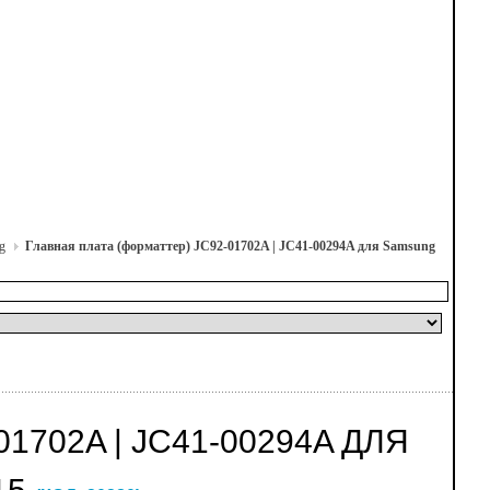
g
Главная плата (форматтер) JC92-01702A | JC41-00294A для Samsung
1702A | JC41-00294A ДЛЯ