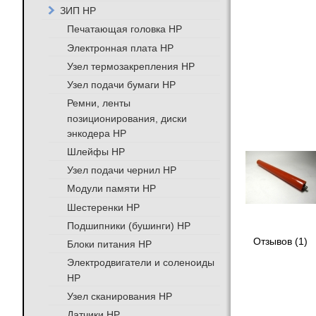
ЗИП HP
Печатающая головка HP
Электронная плата HP
Узел термозакрепления HP
Узел подачи бумаги HP
Ремни, ленты
позиционирования, диски
энкодера HP
Шлейфы HP
Узел подачи чернил HP
Модули памяти HP
Шестеренки HP
Подшипники (бушинги) HP
Отзывов (1)
Блоки питания HP
Электродвигатели и соленоиды
HP
Узел сканирования HP
Датчики HP