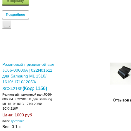
В корзину
Подробнее
Резиновый прижимной вал
JC66-00600A | 022N01611
для Samsung ML 1510/
1610/ 1710/ 2050/
(Код:
1156
)
SCX4216F
Резиновый прижимной вал JC66-
00600A | 022N01611 для Samsung
Отзывов 
ML 1510/ 1610/ 1710/ 2050/
SCX4216F
Цена:
1000 руб
плюс
доставка
Вес:
0.1 кг.