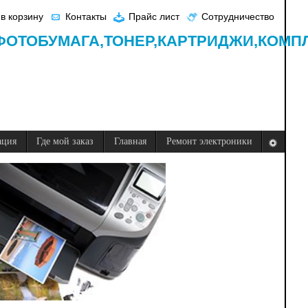
в корзину
Контакты
Прайс лист
Сотрудничество
ФОТОБУМАГА,
ТОНЕР,
КАРТРИДЖИ,
КОМП
ация
Где мой заказ
Главная
Ремонт электроники