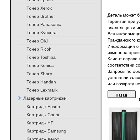
Тонер Xerox
Деталь может бы
Тонер Brother
Гарантия при у
Тонер Panasonic
владельцев и и
Тонер Kyocera
Вся информация
Гражданского к
Тонер OKI
Информация о т
Тонер Ricoh
изменена произ
Тонер Toshiba
Клиент вправе 
Тонер Konica
соответствии с
Запросы по обм
Тонер Sharp
устанавливался
Тонер Handan
или возврату не
Тонер Lexmark
Лазерные картриджи
Картридж Epson
Картридж Canon
Картридж HP
Картридж Samsung
Картридж Xerox