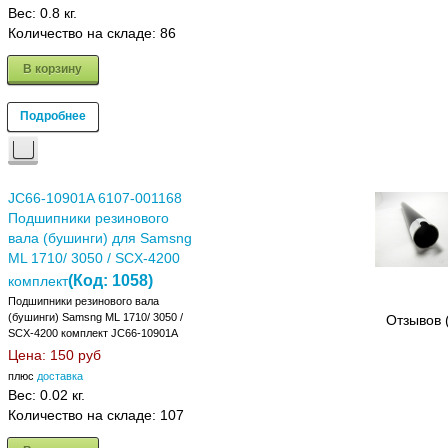
Вес:
0.8 кг.
Количество на складе:
86
В корзину
Подробнее
JC66-10901A 6107-001168
Подшипники резинового
вала (бушинги) для Samsng
ML 1710/ 3050 / SCX-4200
(Код:
1058
)
комплект
Подшипники резинового вала
(бушинги) Samsng ML 1710/ 3050 /
Отзывов 
SCX-4200 комплект JC66-10901A
Цена:
150 руб
плюс
доставка
Вес:
0.02 кг.
Количество на складе:
107