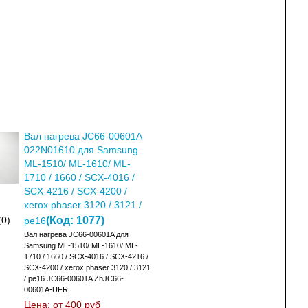
Вал нагрева JC66-00601A
022N01610 для Samsung
ML-1510/ ML-1610/ ML-
1710 / 1660 / SCX-4016 /
SCX-4216 / SCX-4200 /
xerox phaser 3120 / 3121 /
(Код:
1077
)
(0)
pe16
Вал нагрева JC66-00601A для
Samsung ML-1510/ ML-1610/ ML-
1710 / 1660 / SCX-4016 / SCX-4216 /
SCX-4200 / xerox phaser 3120 / 3121
/ pe16 JC66-00601A ZhJC66-
00601A-UFR
Цена: от
400 руб