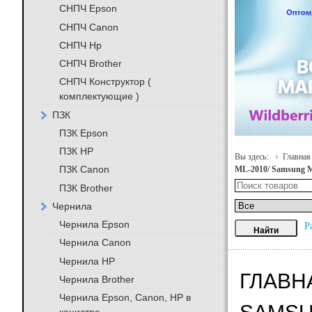
СНПЧ Epson
СНПЧ Canon
СНПЧ Hp
СНПЧ Brother
СНПЧ Конструктор (
комплектующие )
ПЗК
ПЗК Epson
ПЗК HP
Вы здесь:
Главная
ПЗК Canon
ML-2010/ Samsung 
ПЗК Brother
Чернила
Чернила Epson
Р
Чернила Canon
Чернила HP
ГЛАВНА
Чернила Brother
Чернила Epson, Canon, HP в