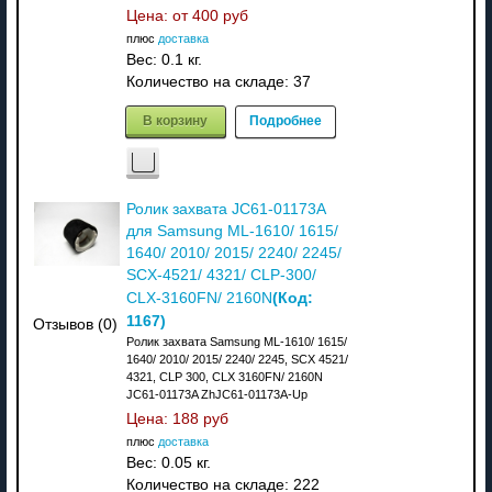
Цена: от
400 руб
плюс
доставка
Вес:
0.1 кг.
Количество на складе:
37
В корзину
Подробнее
Ролик захвата JC61-01173A
для Samsung ML-1610/ 1615/
1640/ 2010/ 2015/ 2240/ 2245/
SCX-4521/ 4321/ CLP-300/
(Код:
CLX-3160FN/ 2160N
1167
)
Отзывов (0)
Ролик захвата Samsung ML-1610/ 1615/
1640/ 2010/ 2015/ 2240/ 2245, SCX 4521/
4321, CLP 300, CLX 3160FN/ 2160N
JC61-01173A ZhJC61-01173A-Up
Цена:
188 руб
плюс
доставка
Вес:
0.05 кг.
Количество на складе:
222