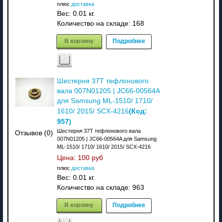
плюс
доставка
Вес:
0.01 кг.
Количество на складе:
168
В корзину
Подробнее
Шестерня 37T тефлонового
вала 007N01205 | JC66-00564A
для Samsung ML-1510/ 1710/
(Код:
1610/ 2015/ SCX-4216
957
)
Шестерня 37T тефлонового вала
Отзывов (0)
007N01205 | JC66-00564A для Samsung
ML-1510/ 1710/ 1610/ 2015/ SCX-4216
Цена:
100 руб
плюс
доставка
Вес:
0.01 кг.
Количество на складе:
963
В корзину
Подробнее