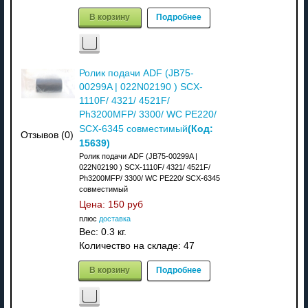
В корзину
Подробнее
Ролик подачи ADF (JB75-
00299A | 022N02190 ) SCX-
1110F/ 4321/ 4521F/
Ph3200MFP/ 3300/ WC РE220/
(Код:
SCX-6345 совместимый
Отзывов (0)
15639
)
Ролик подачи ADF (JB75-00299A |
022N02190 ) SCX-1110F/ 4321/ 4521F/
Ph3200MFP/ 3300/ WC РE220/ SCX-6345
совместимый
Цена:
150 руб
плюс
доставка
Вес:
0.3 кг.
Количество на складе:
47
В корзину
Подробнее