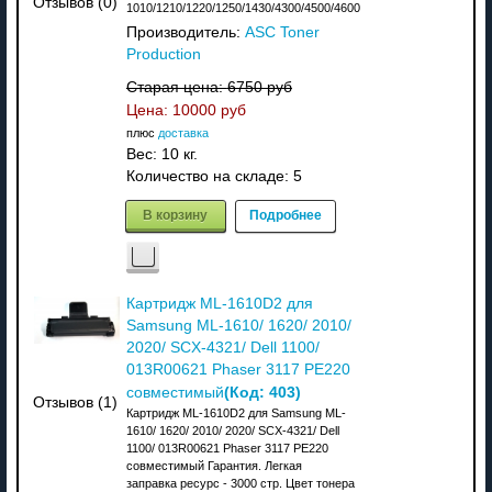
Отзывов (0)
1010/1210/1220/1250/1430/4300/4500/4600
Производитель:
ASC Toner
Production
Старая цена:
6750 руб
Цена:
10000 руб
плюс
доставка
Вес:
10 кг.
Количество на складе:
5
В корзину
Подробнее
Картридж ML-1610D2 для
Samsung ML-1610/ 1620/ 2010/
2020/ SCX-4321/ Dell 1100/
013R00621 Phaser 3117 PE220
(Код:
403
)
совместимый
Отзывов (1)
Картридж ML-1610D2 для Samsung ML-
1610/ 1620/ 2010/ 2020/ SCX-4321/ Dell
1100/ 013R00621 Phaser 3117 PE220
совместимый Гарантия. Легкая
заправка ресурс - 3000 стр. Цвет тонера