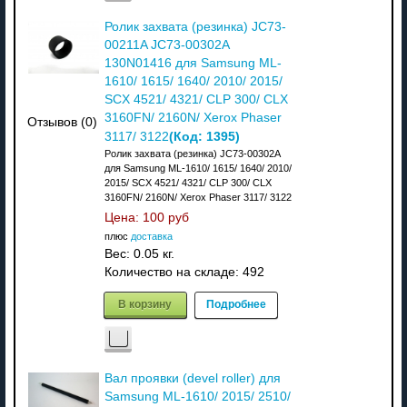
Ролик захвата (резинка) JC73-
00211A JC73-00302A
130N01416 для Samsung ML-
1610/ 1615/ 1640/ 2010/ 2015/
SCX 4521/ 4321/ CLP 300/ CLX
3160FN/ 2160N/ Xerox Phaser
Отзывов (0)
(Код:
1395
)
3117/ 3122
Ролик захвата (резинка) JC73-00302A
для Samsung ML-1610/ 1615/ 1640/ 2010/
2015/ SCX 4521/ 4321/ CLP 300/ CLX
3160FN/ 2160N/ Xerox Phaser 3117/ 3122
Цена:
100 руб
плюс
доставка
Вес:
0.05 кг.
Количество на складе:
492
В корзину
Подробнее
Вал проявки (devel roller) для
Samsung ML-1610/ 2015/ 2510/