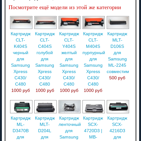
Посмотрите ещё модели из этой же категории
Картридж
Картридж
Картридж
Картридж
Картридж
CLT-
CLT-
CLT-
CLT-
MLT-
K404S
C404S
Y404S
M404S
D106S
черный
голубой
желтый
пурпурный
для
для
для
для
для
Samsung
Samsung
Samsung
Samsung
Samsung
ML-2245
Xpress
Xpress
Xpress
Xpress
совместимый
C430/
C430/
C430/
C430/
500 руб
C480
C480
C480
C480
1000 руб
1000 руб
1000 руб
1000 руб
Картридж
Картридж
Картридж
Картридж
Картридж
ML-
MLT-
ленточный
SCX-
SCX-
D3470B
D204L
для
4720D3 |
4216D3
для
для
Samsung
MB-
для