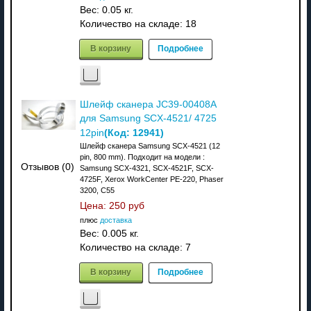
Вес:
0.05 кг.
Количество на складе:
18
В корзину
Подробнее
Шлейф сканера JC39-00408A
для Samsung SCX-4521/ 4725
(Код:
12941
)
12pin
Шлейф сканера Samsung SCX-4521 (12
pin, 800 mm). Подходит на модели :
Отзывов (0)
Samsung SCX-4321, SCX-4521F, SCX-
4725F, Xerox WorkCenter PE-220, Phaser
3200, C55
Цена:
250 руб
плюс
доставка
Вес:
0.005 кг.
Количество на складе:
7
В корзину
Подробнее