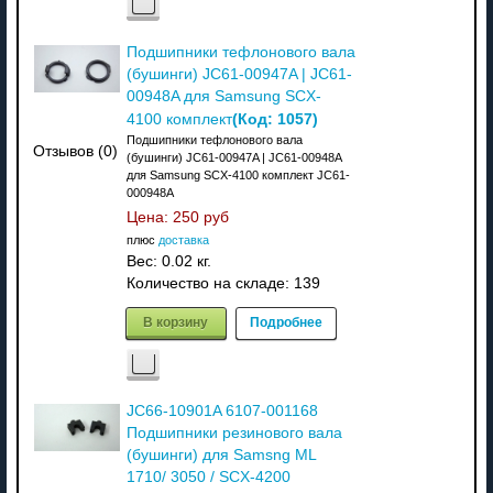
Подшипники тефлонового вала
(бушинги) JC61-00947A | JC61-
00948A для Samsung SCX-
(Код:
1057
)
4100 комплект
Подшипники тефлонового вала
Отзывов (0)
(бушинги) JC61-00947A | JC61-00948A
для Samsung SCX-4100 комплект JC61-
000948A
Цена:
250 руб
плюс
доставка
Вес:
0.02 кг.
Количество на складе:
139
В корзину
Подробнее
JC66-10901A 6107-001168
Подшипники резинового вала
(бушинги) для Samsng ML
1710/ 3050 / SCX-4200