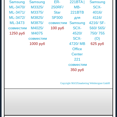
Samsung
Samsung
ER-
221BTA |
Samsung
ML-3470/
M3325/
250RF/
MB-
SCX-
ML-3471/
M3375/
Star
221BTB
4016/
ML-3472/
M3825/
SP300
для
4116/
ML-3473
M3875/
совместимый
Samsung
4216/ SF-
совместимый
M4025/
100 руб
SCX-
560/ 565/
1250 руб
M4075
4520/
750/ 755
совместимый
SCX-
(О)
1000 руб
4720/ MB
625 руб
Office
Center
221
совместимый
350 руб
Copyright MAXXmarketing Webdesigner GmbH