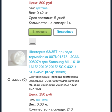
Цена:
800 руб
плюс
доставка
Вес:
0.42 кг.
Срок поставки:
5 дней
Количество на складе:
14
В корзину
Подробнее
Шестерня 63/35T привода
термоблока 007N01373 | JC66-
00807A для Samsung ML-1610/
1615/ 2010/ 2015/ SCX-4321/
(Код:
15589
)
SCX-4521
Шестерня 63/35T привода термоблока
Отзывов (0)
007N01373 | JC66-00807A для Samsung
ML-1610/ 1615/ 2010/ 2015/ SCX-4321/
SCX-4521
Цена:
150 руб
плюс
доставка
Вес:
0.03 кг.
Количество на складе:
243