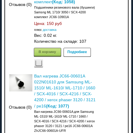
(Код:
1058
)
комплект
Отзывов (0)
Подшипники резинового вала (бушинги)
Samsng ML 1710/ 3050 / SCX-4200
комплект JC66-10901A
Цена:
150 руб
плюс
доставка
Вес:
0.02 кг.
Количество на складе:
107
В корзину
Подробнее
Вал нагрева JC66-00601A
022N01610 для Samsung ML-
1510/ ML-1610/ ML-1710 / 1660
/ SCX-4016 / SCX-4216 / SCX-
4200 / xerox phaser 3120 / 3121
(Код:
1077
)
/ pe16
Отзывов (0)
Вал нагрева JC66-00601A для Samsung
ML-1510/ ML-1610/ ML-1710 / 1660 /
SCX-4016 / SCX-4216 / SCX-4200 / xerox
phaser 3120 / 3121 / pe16 JC66-00601A
ZhJC66-00601A-UFR