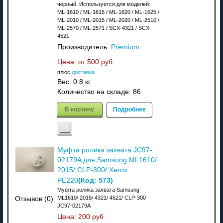
черный. Используется для моделей:
ML-1610 / ML-1615 / ML-1620 / ML-1625 /
ML-2010 / ML-2015 / ML-2020 / ML-2510 /
ML-2570 / ML-2571 / SCX-4321 / SCX-
4521
Производитель:
Premium
Цена: от
500 руб
плюс
доставка
Вес:
0.8 кг.
Количество на складе:
86
В корзину
Подробнее
Муфта ролика захвата JC97-
02179A для Samsung ML1610/
2015/ CLP-300/ Xerox
(Код:
573
)
PE220
Муфта ролика захвата Samsung
ML1610/ 2015/ 4321/ 4521/ CLP-300
Отзывов (0)
JC97-02179A
Цена:
200 руб