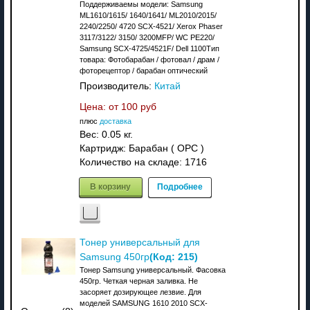
Поддерживаемы модели: Samsung
ML1610/1615/ 1640/1641/ ML2010/2015/
2240/2250/ 4720 SCX-4521/ Xerox Phaser
3117/3122/ 3150/ 3200MFP/ WC PE220/
Samsung SCX-4725/4521F/ Dell 1100Тип
товара: Фотобарабан / фотовал / драм /
фоторецептор / барабан оптический
Производитель:
Китай
Цена: от
100 руб
плюс
доставка
Вес:
0.05 кг.
Картридж: Барабан ( OPC )
Количество на складе:
1716
В корзину
Подробнее
Тонер универсальный для
(Код:
215
)
Samsung 450гр
Тонер Samsung универсальный. Фасовка
450гр. Четкая черная заливка. Не
засоряет дозирующее лезвие. Для
моделей SAMSUNG 1610 2010 SCX-