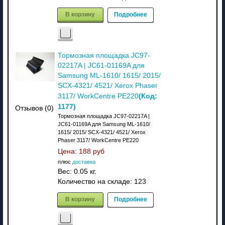
В корзину
Подробнее
Тормозная площадка JC97-
02217A | JC61-01169A для
Samsung ML-1610/ 1615/ 2015/
SCX-4321/ 4521/ Xerox Phaser
(Код:
3117/ WorkCentre PE220
1177
)
Отзывов (0)
Тормозная площадка JC97-02217A |
JC61-01169A для Samsung ML-1610/
1615/ 2015/ SCX-4321/ 4521/ Xerox
Phaser 3117/ WorkCentre PE220
Цена:
188 руб
плюс
доставка
Вес:
0.05 кг.
Количество на складе:
123
В корзину
Подробнее