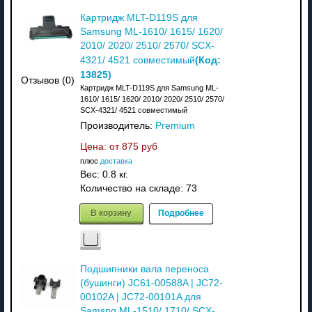
Картридж MLT-D119S для
Samsung ML-1610/ 1615/ 1620/
2010/ 2020/ 2510/ 2570/ SCX-
(Код:
4321/ 4521 совместимый
13825
)
Отзывов (0)
Картридж MLT-D119S для Samsung ML-
1610/ 1615/ 1620/ 2010/ 2020/ 2510/ 2570/
SCX-4321/ 4521 совместимый
Производитель:
Premium
Цена: от
875 руб
плюс
доставка
Вес:
0.8 кг.
Количество на складе:
73
В корзину
Подробнее
Подшипники вала переноса
(бушинги) JC61-00588A | JC72-
00102A | JC72-00101A для
Samsng ML-1510/ 1710/ SCX-