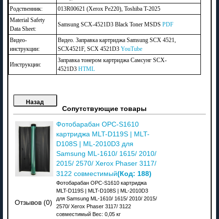
Родственник:
013R00621 (Xerox Pe220), Toshiba T-2025
Material Safety
Samsung SCX-4521D3 Black Toner MSDS
PDF
Data Sheet:
Видео-
Видео. Заправка картриджа Samsung SCX 4521,
инструкции:
SCX4521F, SCX 4521D3
YouTube
Заправка тонером картриджа Самсунг SCX-
Инструкции:
4521D3
HTML
Сопутствующие товары
Фотобарабан OPC-S1610
картриджа MLT-D119S | MLT-
D108S | ML-2010D3 для
Samsung ML-1610/ 1615/ 2010/
2015/ 2570/ Xerox Phaser 3117/
(Код:
188
)
3122 совместимый
Фотобарабан OPC-S1610 картриджа
MLT-D119S | MLT-D108S | ML-2010D3
для Samsung ML-1610/ 1615/ 2010/ 2015/
Отзывов (0)
2570/ Xerox Phaser 3117/ 3122
совместимый Вес: 0,05 кг