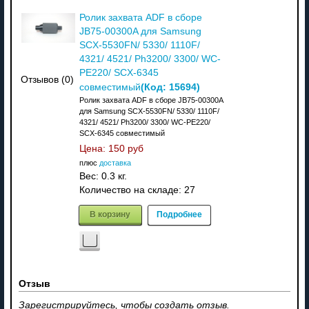
Ролик захвата ADF в сборе
JB75-00300A для Samsung
SCX-5530FN/ 5330/ 1110F/
4321/ 4521/ Ph3200/ 3300/ WC-
РE220/ SCX-6345
Отзывов (0)
(Код:
15694
)
совместимый
Ролик захвата ADF в сборе JB75-00300A
для Samsung SCX-5530FN/ 5330/ 1110F/
4321/ 4521/ Ph3200/ 3300/ WC-РE220/
SCX-6345 совместимый
Цена:
150 руб
плюс
доставка
Вес:
0.3 кг.
Количество на складе:
27
В корзину
Подробнее
Отзыв
Зарегистрируйтесь, чтобы создать отзыв.