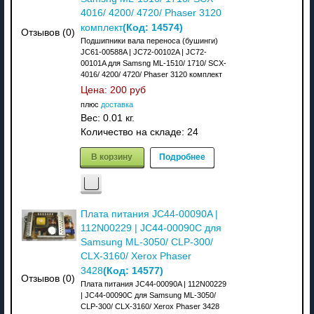
4016/ 4200/ 4720/ Phaser 3120
(Код:
14574
)
комплект
Отзывов (0)
Подшипники вала переноса (бушинги)
JC61-00588A | JC72-00102A | JC72-
00101A для Samsng ML-1510/ 1710/ SCX-
4016/ 4200/ 4720/ Phaser 3120 комплект
Цена:
200 руб
плюс
доставка
Вес:
0.01 кг.
Количество на складе:
24
В корзину
Подробнее
Плата питания JC44-00090A |
112N00229 | JC44-00090C для
Samsung ML-3050/ CLP-300/
CLX-3160/ Xerox Phaser
(Код:
14577
)
3428
Отзывов (0)
Плата питания JC44-00090A | 112N00229
| JC44-00090C для Samsung ML-3050/
CLP-300/ CLX-3160/ Xerox Phaser 3428