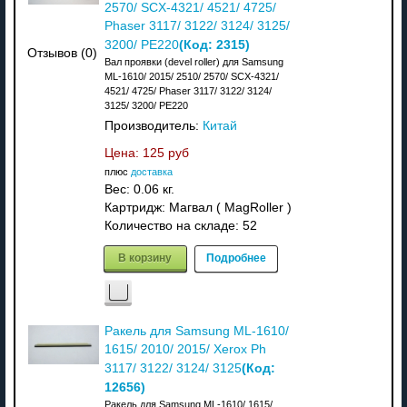
2570/ SCX-4321/ 4521/ 4725/
Phaser 3117/ 3122/ 3124/ 3125/
(Код:
2315
)
3200/ PE220
Отзывов (0)
Вал проявки (devel roller) для Samsung
ML-1610/ 2015/ 2510/ 2570/ SCX-4321/
4521/ 4725/ Phaser 3117/ 3122/ 3124/
3125/ 3200/ PE220
Производитель:
Китай
Цена:
125 руб
плюс
доставка
Вес:
0.06 кг.
Картридж: Магвал ( MagRoller )
Количество на складе:
52
В корзину
Подробнее
Ракель для Samsung ML-1610/
1615/ 2010/ 2015/ Xerox Ph
(Код:
3117/ 3122/ 3124/ 3125
12656
)
Ракель для Samsung ML-1610/ 1615/