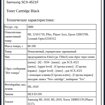
Samsung SCX-4521F
Toner Cartridge Black
Технические характеристики:
Ресурс, стр.
3000
Относительно
ML 1210/1710, P8ex, Phaser 3xxx, Epson 5200/5700,
совместимый
Lexmark Optra E310/312
тонер:
Масса тонера, г.
80-100
Тонер:
Немагнитный, отрицательно заряжаемый
Чип:
предохранитель 63mA (до 150mA) или сброс через меню
[menu] - [#] - 1934 - [menu] - для SCX-4521
[menu] - [upper level] - [Стрелка влево] - [Стрелка
Сброс сообщения
вправо] - [upper level] - [enter] - для SCX-4321
"Нет тонера"
с помощью клавиш [Стрелка влево] - [Стрелка вправо]
находим запись "New cartridge", выбираем "Yes".
Фотобарабан, вал,
ML-1610
лезвия
Замена:
MLT-D119S
Samsung ML-1610, ML-2010, Xerox 106R01159 (Phaser
Аналог:
3117),