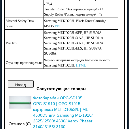
- 75,4
Transfer Roller /Вал переноса заряда/ - 47
Supply Roller /Ролик подачи тонера/ - 49
Material Safety Data
Samsung MLT-D203L Black Toner Cartridge
Sheet:
MSDS
PDF
Samsung MLT-D203L/SEE, HP SU899A
Samsung MLT-D203L/XAA, HP SU901A
Part No.
Samsung MLT-D203L/XAX, HP SU902A
Samsung MLT-D203L/ELS, HP SU897A
SU900A
Черный лазерный картридж большой емкости
Страница производителя:
Samsung MLT-D203L
HTML
Сопутствующие товары
Фотобарабан OPC-SD105 |
OPC-S1910 | OPC-S1915
картриджа MLT-D105S/L | ML-
4500D3 для Samsung ML-1910/
2525/ 2580/ 4600/ Xerox Phaser
Отзывов (0)
3140/ 3155/ 3160