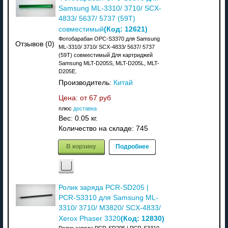
Samsung ML-3310/ 3710/ SCX-
4833/ 5637/ 5737 (59T)
(Код:
12621
)
совместимый
Фотобарабан OPC-S3370 для Samsung
Отзывов (0)
ML-3310/ 3710/ SCX-4833/ 5637/ 5737
(59T) совместимый Для картриджей
Samsung MLT-D205S, MLT-D205L, MLT-
D205E.
Производитель:
Китай
Цена: от
67 руб
плюс
доставка
Вес:
0.05 кг.
Количество на складе:
745
В корзину
Подробнее
Ролик заряда PCR-SD205 |
PCR-S3310 для Samsung ML-
3310/ 3710/ M3820/ SCX-4833/
(Код:
12830
)
Xerox Phaser 3320
Ролик заряда PCR-SD205 | PCR-S3310