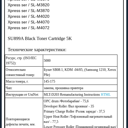
Xpress ser / SL-M3820
Xpress ser / SL-M3870
Xpress ser / SL-M4020
Xpress ser / SL-M4070
Xpress ser / SL-M4072
SU899A Black Toner Cartridge 5K
Технические характеристики:
Ресурс, стр. (ISO/IEC
5000
19752):
Относительно
Булат SB08.1, KDM -04/05, (Samsung 1210, Xerox
совместимый тонер:
P8e)
Масса тонера, г.
145-175
Чип:
замена, прошивка принтера
Инструкции от UniNet:
MLT-D203 Remanufacturing Instructions
HTML
OPC drum /Фотобарабан/ - 75,6
Developer Roller /Вал проявки/ - 35
Primary Charge Roller /Ролик заряда/ - 37,5
Upper Heat Roller /Тефлоновый нагревательный
Повторяющиеся
вал/ - 77,5
дефекты печати, мм.
Lower Pressure Roller /Прижимной резиновый вал/