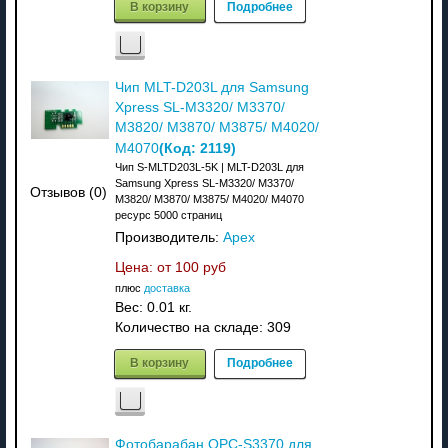
В корзину
Подробнее
Чип MLT-D203L для Samsung
Xpress SL-M3320/ M3370/
M3820/ M3870/ M3875/ M4020/
(Код:
2119
)
M4070
Чип S-MLTD203L-5K | MLT-D203L для
Samsung Xpress SL-M3320/ M3370/
Отзывов (0)
M3820/ M3870/ M3875/ M4020/ M4070
ресурс 5000 страниц
Производитель:
Apex
Цена: от
100 руб
плюс
доставка
Вес:
0.01 кг.
Количество на складе:
309
В корзину
Подробнее
Фотобарабан OPC-S3370 для