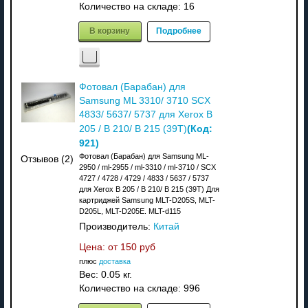
Количество на складе:
16
В корзину
Подробнее
Фотовал (Барабан) для
Samsung ML 3310/ 3710 SCX
4833/ 5637/ 5737 для Xerox B
(Код:
205 / B 210/ B 215 (39T)
921
)
Фотовал (Барабан) для Samsung ML-
Отзывов (2)
2950 / ml-2955 / ml-3310 / ml-3710 / SCX
4727 / 4728 / 4729 / 4833 / 5637 / 5737
для Xerox B 205 / B 210/ B 215 (39T) Для
картриджей Samsung MLT-D205S, MLT-
D205L, MLT-D205E. MLT-d115
Производитель:
Китай
Цена: от
150 руб
плюс
доставка
Вес:
0.05 кг.
Количество на складе:
996