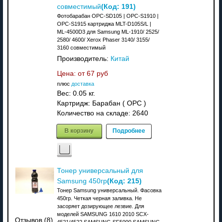
(Код:
191
)
совместимый
Фотобарабан OPC-SD105 | OPC-S1910 |
OPC-S1915 картриджа MLT-D105S/L |
ML-4500D3 для Samsung ML-1910/ 2525/
2580/ 4600/ Xerox Phaser 3140/ 3155/
3160 совместимый
Производитель:
Китай
Цена: от
67 руб
плюс
доставка
Вес:
0.05 кг.
Картридж: Барабан ( OPC )
Количество на складе:
2640
В корзину
Подробнее
Тонер универсальный для
(Код:
215
)
Samsung 450гр
Тонер Samsung универсальный. Фасовка
450гр. Четкая черная заливка. Не
засоряет дозирующее лезвие. Для
моделей SAMSUNG 1610 2010 SCX-
Отзывов (8)
4521/4522 SAMSUNG SF5000 SAMSUNG