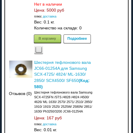
Нет в наличии
Цена:
5000 руб
плюс
доставка
Вес:
0.1 кг.
Количество на складе:
0
В корзину
Подробнее
Шестерня тефлонового вала
JC66-01254A для Samsung
SCX-4725/ 4824/ ML-1630/
(Код:
2850/ SCX4500/ SF650
580
)
Шестерня тефлонового вала Samsung
Отзывов (0)
SCX-4725FN /STS /4828 /4824 /4500/
4626/ ML-1630/ 2570/ 2571/ 2510/ 2850/
1910/ 1915/ 2525/ 2525W/ 2580N/ 2851/
1630/ Ph3250/3200 JC66-01254A
Цена:
167 руб
плюс
доставка
Вес:
0.01 кг.