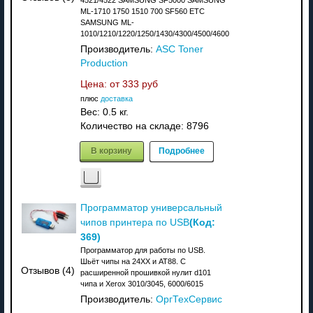
ML-1710 1750 1510 700 SF560 ETC
SAMSUNG ML-
1010/1210/1220/1250/1430/4300/4500/4600
Производитель:
ASC Toner
Production
Цена: от
333 руб
плюс
доставка
Вес:
0.5 кг.
Количество на складе:
8796
В корзину
Подробнее
Программатор универсальный
(Код:
чипов принтера по USB
369
)
Программатор для работы по USB.
Шьёт чипы на 24XX и АТ88. C
Отзывов (4)
расширенной прошивкой нулит d101
чипа и Xerox 3010/3045, 6000/6015
Производитель:
ОргТехСервис