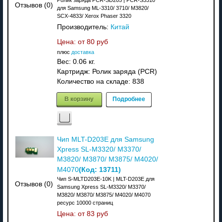
Отзывов (0)
для Samsung ML-3310/ 3710/ M3820/
SCX-4833/ Xerox Phaser 3320
Производитель:
Китай
Цена: от
80 руб
плюс
доставка
Вес:
0.06 кг.
Картридж: Ролик заряда (PCR)
Количество на складе:
838
В корзину
Подробнее
Чип MLT-D203E для Samsung
Xpress SL-M3320/ M3370/
M3820/ M3870/ M3875/ M4020/
(Код:
13711
)
M4070
Чип S-MLTD203E-10K | MLT-D203E для
Отзывов (0)
Samsung Xpress SL-M3320/ M3370/
M3820/ M3870/ M3875/ M4020/ M4070
ресурс 10000 страниц
Цена: от
83 руб