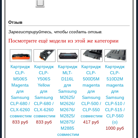
Отзыв
Зарегистрируйтесь, чтобы создать отзыв.
Посмотрите ещё модели из этой же категории
Картридж
Картридж
Картридж
Картридж
Картридж
CLP-
CLP-
MLT-
CLP-
CLP-
M506S
Y506S
D116L
500D5M
510D2M
Magenta
Yellow
для
magenta
magenta
для
для
Samsung
для
для
Samsung
Samsung
M2625/
Samsung
Samsung
CLP-680 /
CLP-680 /
M2626/
CLP-500 /
CLP-510 /
CLX-6260
CLX-6260
M2676/
CLP-550
CLP-515 /
совместимый
совместимый
M2825/
совместимый
CLP-560
833 руб
833 руб
M2875/
417 руб
(о)
M2885
1000 руб
совместимый