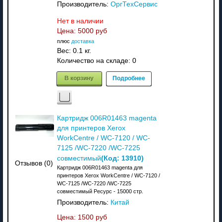
Производитель:
ОргТехСервис
Нет в наличии
Цена:
5000 руб
плюс
доставка
Вес:
0.1 кг.
Количество на складе:
0
В корзину
Подробнее
Картридж 006R01463 magenta
для принтеров Xerox
WorkCentre / WC-7120 / WC-
7125 /WC-7220 /WC-7225
(Код:
13910
)
совместимый
Отзывов (0)
Картридж 006R01463 magenta для
принтеров Xerox WorkCentre / WC-7120 /
WC-7125 /WC-7220 /WC-7225
совместимый Ресурс - 15000 стр.
Производитель:
Китай
Цена:
1500 руб