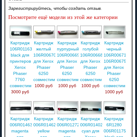
Зарегистрируйтесь, чтобы создать отзыв.
Посмотрите ещё модели из этой же категории
Картридж
Картридж
Картридж
Картридж
Картридж
106R01163
желтый
пурпурный
голубой
черный
black для
106R00670
106R00669
106R00668
106R00671
принтеров
для Xerox
для Xerox
для Xerox
106R00675
Xerox
Phaser
Phaser
Phaser
для Xerox
Phaser
6250
6250
6250
Phaser
7760
совместимый
совместимый
совместимый
6250
совместимый
1000 руб
1000 руб
1000 руб
совместимый
3000 руб
1000 руб
Картридж
Картридж
Картридж
Картридж
Картридж
006R01463
006R01462
006R01272
006R01402
6R1280
magenta
yellow
magenta
cyan для
006R01175