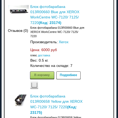
Блок фотобарабана
013R00660 Blue для XEROX
WorkCentre WC-7120/ 7125/
(Код:
23174
)
7220
Блок фотобарабана 013R00660 Blue для
Отзывов (0)
XEROX WorkCentre WC-7120/ 7125/
7220
Производитель:
Xerox
Цена:
6000 руб
плюс
доставка
Вес:
0.5 кг.
Количество на складе:
7
В корзину
Подробнее
Блок фотобарабана
013R00658 Yellow для XEROX
(Код:
WC-7120/ 7125/ 7220
23175
)
Блок фотобарабана 013R00658 Yellow