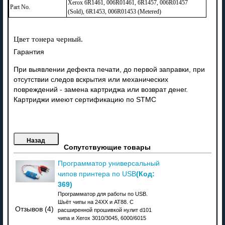
Xerox 6R1461, 006R01461, 6R1457, 006R01457
Part No.
(Sold), 6R1453, 006R01453 (Metered)
Цвет тонера черный.
Гарантия
При выявлении дефекта печати, до первой заправки, при
отсутствии следов вскрытия или механических
повреждений - замена картриджа или возврат денег.
Картриджи имеют сертификацию по STMC
Сопутствующие товары
Программатор универсальный
(Код:
чипов принтера по USB
369
)
Программатор для работы по USB.
Шьёт чипы на 24XX и АТ88. C
Отзывов (4)
расширенной прошивкой нулит d101
чипа и Xerox 3010/3045, 6000/6015