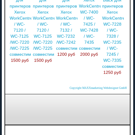
для
для
для
Xerox
black для
принтеров
принтеров
принтеров
WorkCentre
принтеров
Xerox
Xerox
Xerox
WC-7400
Xerox
WorkCentre
WorkCentre
WorkCentre
/ WC-
WorkCentre
/ WC-
/ WC-
/ WC-
7425 /
WC-7228
7120 /
7120 /
7132 /
WC-7428
/ WC-
WC-7125
WC-7125
WC-7232
/ WC-
7328 /
/WC-7220
/WC-7220
/WC-7242
7435
WC-7235
/WC-7225
/WC-7225
совместимый
совместимый
/ WC-
совместимый
совместимый
1200 руб
2000 руб
7245 /
1500 руб
1500 руб
WC-7335
совместимый
1250 руб
Copyright MAXXmarketing Webdesigner GmbH