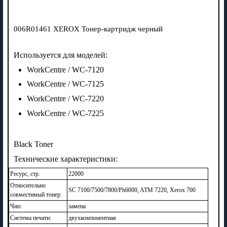
006R01461 XEROX Тонер-картридж черный
Используется для моделей:
WorkCentre / WC-7120
WorkCentre / WC-7125
WorkCentre / WC-7220
WorkCentre / WC-7225
Black Toner
Технические характеристики:
Ресурс, стр.
22000
Относительно
SC 7100/7500/7800/Ph6000, ATM 7220, Xerox 700
совместимый тонер:
Чип:
замена
Система печати:
двухкомпонентная