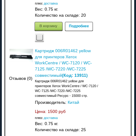
плюс
доставка
Вес:
0.75 кг.
Количество на складе:
20
В корзину
Подробнее
Картридж 006R01462 yellow
для принтеров Xerox
WorkCentre / WC-7120 / WC-
7125 /WC-7220 /WC-7225
(Код:
13911
)
совместимый
Отзывов (0)
Картридж 006R01462 yellow для
принтеров Xerox WorkCentre / WC-7120 /
WC-7125 /WC-7220 /WC-7225
совместимый Ресурс - 15000 стр.
Производитель:
Китай
Цена:
1500 руб
плюс
доставка
Вес:
0.75 кг.
Количество на складе:
25