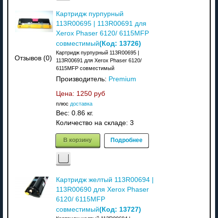
Картридж пурпурный
113R00695 | 113R00691 для
Xerox Phaser 6120/ 6115MFP
(Код:
13726
)
совместимый
Картридж пурпурный 113R00695 |
Отзывов (0)
113R00691 для Xerox Phaser 6120/
6115MFP совместимый
Производитель:
Premium
Цена:
1250 руб
плюс
доставка
Вес:
0.86 кг.
Количество на складе:
3
В корзину
Подробнее
Картридж желтый 113R00694 |
113R00690 для Xerox Phaser
6120/ 6115MFP
(Код:
13727
)
совместимый