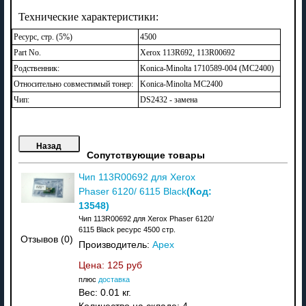
Технические характеристики:
Ресурс, стр. (5%)
4500
Part No.
Xerox 113R692, 113R00692
Родственник:
Konica-Minolta 1710589-004 (MC2400)
Относительно совместимый тонер:
Konica-Minolta MC2400
Чип:
DS2432 - замена
Сопутствующие товары
Чип 113R00692 для Xerox
(Код:
Phaser 6120/ 6115 Black
13548
)
Чип 113R00692 для Xerox Phaser 6120/
6115 Black ресурс 4500 стр.
Отзывов (0)
Производитель:
Apex
Цена:
125 руб
плюс
доставка
Вес:
0.01 кг.