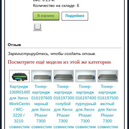
Количество на складе:
6
В корзину
Подробнее
Отзыв
Зарегистрируйтесь, чтобы создать отзыв.
Посмотрите ещё модели из этой же категории
Картридж
Тонер-
Тонер-
Тонер-
Тонер-
106R01485
картридж
картридж
картридж
картридж
для Xerox
016197600
016197300
016197400
016197500
WorkCentre
черный
голубой
пурпурный
желтый
/ WC-
для Xerox
для Xerox
для Xerox
для Xerox
3220 /
Phaser
Phaser
Phaser
Phaser
3210
7300
7300
7300
7300
совместимый
совместимый
совместимый
совместимый
совместимый