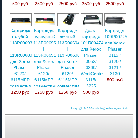
500 руб
2500 руб
2500 руб
2500 руб
2500 руб
Картридж
Картридж
Картридж
Драм-
Картридж
голубой
пурпурный
желтый
картридж
109R00725
113R00693
113R00695
113R00694
101R00474
для Xerox
|
|
|
для Xerox
Phaser
113R00689
113R00691
113R00690
Phaser
3115 /
для Xerox
для Xerox
для Xerox
3052/
3120 /
Phaser
Phaser
Phaser
3260/
3121 /
6120/
6120/
6120/
WorkCentre
3130
6115MFP
6115MFP
6115MFP
3115/
500 руб
совместимый
совместимый
совместимый
3225
1250 руб
1250 руб
1250 руб
500 руб
Copyright MAXXmarketing Webdesigner GmbH