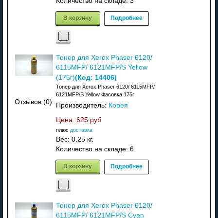
Количество на складе:
3
В корзину
Подробнее
Тонер для Xerox Phaser 6120/
6115MFP/ 6121MFP/S Yellow
(Код:
14406
)
(175г)
Тонер для Xerox Phaser 6120/ 6115MFP/
6121MFP/S Yellow Фасовка 175г
Отзывов (0)
Производитель:
Корея
Цена:
625 руб
плюс
доставка
Вес:
0.25 кг.
Количество на складе:
6
В корзину
Подробнее
Тонер для Xerox Phaser 6120/
6115MFP/ 6121MFP/S Cyan