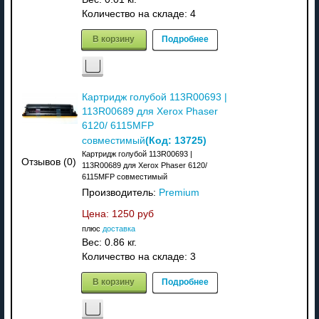
Количество на складе:
4
В корзину
Подробнее
Картридж голубой 113R00693 |
113R00689 для Xerox Phaser
6120/ 6115MFP
(Код:
13725
)
совместимый
Картридж голубой 113R00693 |
Отзывов (0)
113R00689 для Xerox Phaser 6120/
6115MFP совместимый
Производитель:
Premium
Цена:
1250 руб
плюс
доставка
Вес:
0.86 кг.
Количество на складе:
3
В корзину
Подробнее