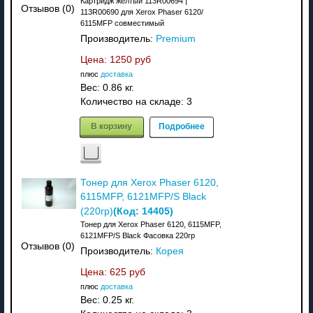
Картридж желтый 113R00694 |
Отзывов (0)
113R00690 для Xerox Phaser 6120/
6115MFP совместимый
Производитель:
Premium
Цена:
1250 руб
плюс
доставка
Вес:
0.86 кг.
Количество на складе:
3
В корзину
Подробнее
Тонер для Xerox Phaser 6120,
6115MFP, 6121MFP/S Black
(Код:
14405
)
(220гр)
Тонер для Xerox Phaser 6120, 6115MFP,
6121MFP/S Black Фасовка 220гр
Отзывов (0)
Производитель:
Корея
Цена:
625 руб
плюс
доставка
Вес:
0.25 кг.