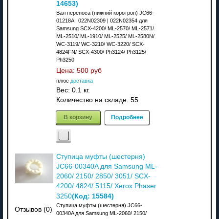
14653
)
Вал переноса (нижний коротрон) JC66-
01218A | 022N02309 | 022N02354 для
Samsung SCX-4200/ ML-2570/ ML-2571/
ML-2510/ ML-1910/ ML-2525/ ML-2580N/
WC-3119/ WC-3210/ WC-3220/ SCX-
4824FN/ SCX-4300/ Ph3124/ Ph3125/
Ph3250
Цена:
500 руб
плюс
доставка
Вес:
0.1 кг.
Количество на складе:
55
В корзину
Подробнее
Ступица муфты (шестерня)
JC66-00340A для Samsung ML-
2060/ 2150/ 2850/ 3051/ SCX-
4200/ 4824/ 5115/ Xerox Phaser
(Код:
15584
)
3250
Ступица муфты (шестерня) JC66-
Отзывов (0)
00340A для Samsung ML-2060/ 2150/