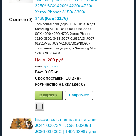
2250/ SCX-4200/ 4220/ 4720/
Xerox Phaser 3150/ 3300/
(Код:
1176
)
3435
Отзывов (0)
Тормозная площадка JC97-01931A для
Samsung ML-1510/ 1710/ 1740/ 2250/
SCX-4200/ 4220/ 4720/ Xerox Phaser
3150/ 3300/ 3435 JC97-01931A ZhJC97-
01931A-Sp JC97-01931A 019N00987
Тормозная площадка для Samsung ML-
1710 / SCX-4200
Цена:
200 руб
плюс
доставка
Вес:
0.05 кг.
Срок поставки:
10 дней
Количество на складе:
87
В корзину
Подробнее
Высоковольтная плата питания
JC44-00073A | JC96-03206B |
JC96-03206C | 140N62967 для