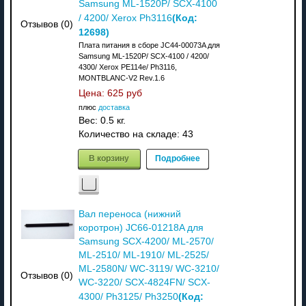
Samsung ML-1520P/ SCX-4100
(Код:
/ 4200/ Xerox Ph3116
Отзывов (0)
12698
)
Плата питания в сборе JC44-00073A для
Samsung ML-1520P/ SCX-4100 / 4200/
4300/ Xerox РE114e/ Ph3116,
MONTBLANC-V2 Rev.1.6
Цена:
625 руб
плюс
доставка
Вес:
0.5 кг.
Количество на складе:
43
В корзину
Подробнее
Вал переноса (нижний
коротрон) JC66-01218A для
Samsung SCX-4200/ ML-2570/
ML-2510/ ML-1910/ ML-2525/
ML-2580N/ WC-3119/ WC-3210/
Отзывов (0)
WC-3220/ SCX-4824FN/ SCX-
(Код:
4300/ Ph3125/ Ph3250