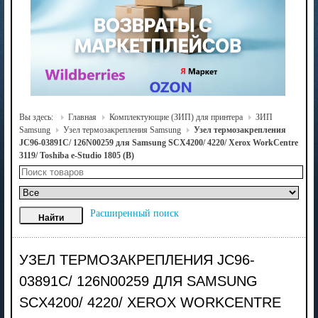
Вы здесь:
Главная
Комплектующие (ЗИП) для принтера
ЗИП
Samsung
Узел термозакрепления Samsung
Узел термозакрепления
JC96-03891C/ 126N00259 для Samsung SCX4200/ 4220/ Xerox WorkCentre
3119/ Toshiba e-Studio 1805 (В)
Расширенный поиск
УЗЕЛ ТЕРМОЗАКРЕПЛЕНИЯ JC96-
03891C/ 126N00259 ДЛЯ SAMSUNG
SCX4200/ 4220/ XEROX WORKCENTRE