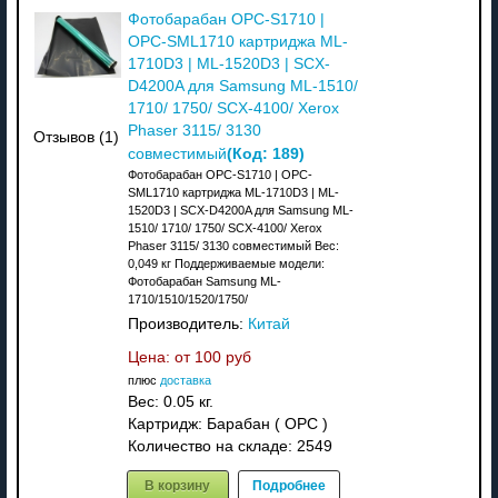
Фотобарабан OPC-S1710 |
OPC-SML1710 картриджа ML-
1710D3 | ML-1520D3 | SCX-
D4200A для Samsung ML-1510/
1710/ 1750/ SCX-4100/ Xerox
Phaser 3115/ 3130
Отзывов (1)
(Код:
189
)
совместимый
Фотобарабан OPC-S1710 | OPC-
SML1710 картриджа ML-1710D3 | ML-
1520D3 | SCX-D4200A для Samsung ML-
1510/ 1710/ 1750/ SCX-4100/ Xerox
Phaser 3115/ 3130 совместимый Вес:
0,049 кг Поддерживаемые модели:
Фотобарабан Samsung ML-
1710/1510/1520/1750/
Производитель:
Китай
Цена: от
100 руб
плюс
доставка
Вес:
0.05 кг.
Картридж: Барабан ( OPC )
Количество на складе:
2549
В корзину
Подробнее