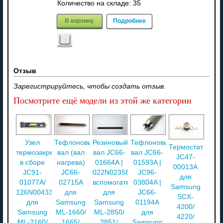
Количество на складе:
35
В корзину
Подробнее
Отзыв
Зарегистрируйтесь, чтобы создать отзыв.
Посмотрите ещё модели из этой же категории
Узел
Тефлоновый
Резиновый
Тефлоновый
Термостат
термозакрепления
вал (вал
вал JC66-
вал JC66-
JC47-
в сборе
нагрева)
01664A |
01593A |
00013A
JC91-
JC66-
022N02358
JC96-
для
01077A/
02715A
вспомогательный
03804A |
Samsung
126N00433
для
для
JC66-
SCX-
для
Samsung
Samsung
01194A
4200/
Samsung
ML-1660/
ML-2850/
для
4220/
ML-2160/
1665/
2851/
Samsung