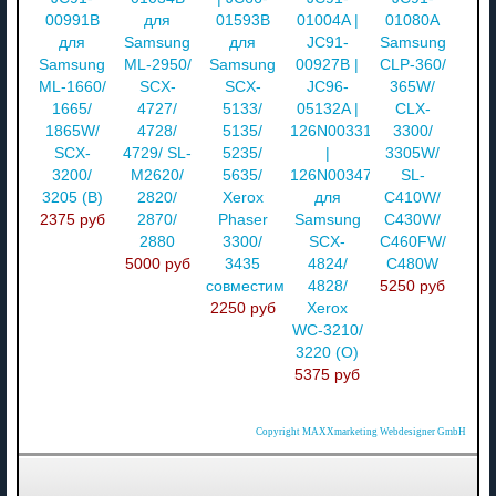
00991B
для
01593B
01004A |
01080A
для
Samsung
для
JC91-
Samsung
Samsung
ML-2950/
Samsung
00927B |
CLP-360/
ML-1660/
SCX-
SCX-
JC96-
365W/
1665/
4727/
5133/
05132A |
CLX-
1865W/
4728/
5135/
126N00331
3300/
SCX-
4729/ SL-
5235/
|
3305W/
3200/
M2620/
5635/
126N00347
SL-
3205 (В)
2820/
Xerox
для
C410W/
2375 руб
2870/
Phaser
Samsung
C430W/
2880
3300/
SCX-
C460FW/
5000 руб
3435
4824/
C480W
совместимый
4828/
5250 руб
2250 руб
Xerox
WC-3210/
3220 (O)
5375 руб
Copyright MAXXmarketing Webdesigner GmbH