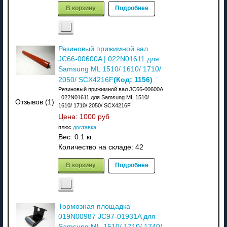
В корзину
Подробнее
Резиновый прижимной вал
JC66-00600A | 022N01611 для
Samsung ML 1510/ 1610/ 1710/
(Код:
1156
)
2050/ SCX4216F
Резиновый прижимной вал JC66-00600A
| 022N01611 для Samsung ML 1510/
Отзывов (1)
1610/ 1710/ 2050/ SCX4216F
Цена:
1000 руб
плюс
доставка
Вес:
0.1 кг.
Количество на складе:
42
В корзину
Подробнее
Тормозная площадка
019N00987 JC97-01931A для
Samsung ML-1510/ 1710/ 1740/