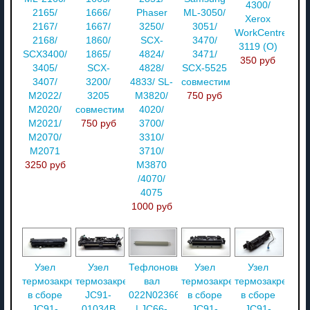
4300/
2165/
1666/
Phaser
ML-3050/
Xerox
2167/
1667/
3250/
3051/
WorkCentre
2168/
1860/
SCX-
3470/
3119 (О)
SCX3400/
1865/
4824/
3471/
350 руб
3405/
SCX-
4828/
SCX-5525
3407/
3200/
4833/ SL-
совместимый
M2022/
3205
M3820/
750 руб
M2020/
совместимый
4020/
M2021/
750 руб
3700/
M2070/
3310/
M2071
3710/
3250 руб
M3870
/4070/
4075
1000 руб
Узел
Узел
Тефлоновый
Узел
Узел
термозакрепления
термозакрепления
вал
термозакрепления
термозакреплен
в сборе
JC91-
022N02366
в сборе
в сборе
JC91-
01034B
| JC66-
JC91-
JC91-