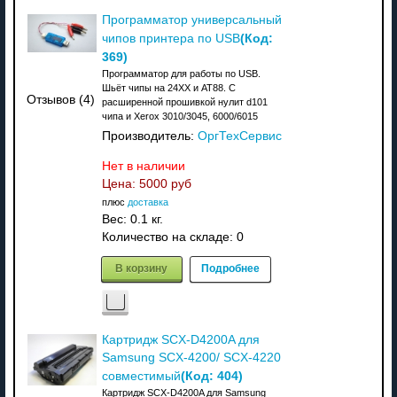
Программатор универсальный
(Код:
чипов принтера по USB
369
)
Программатор для работы по USB.
Шьёт чипы на 24XX и АТ88. C
Отзывов (4)
расширенной прошивкой нулит d101
чипа и Xerox 3010/3045, 6000/6015
Производитель:
ОргТехСервис
Нет в наличии
Цена:
5000 руб
плюс
доставка
Вес:
0.1 кг.
Количество на складе:
0
В корзину
Подробнее
Картридж SCX-D4200A для
Samsung SCX-4200/ SCX-4220
(Код:
404
)
совместимый
Картридж SCX-D4200A для Samsung