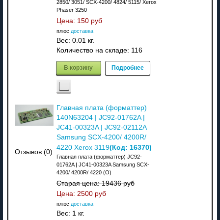
2850/ 3051/ SCX-4200/ 4824/ 5115/ Xerox
Phaser 3250
Цена:
150 руб
плюс
доставка
Вес:
0.01 кг.
Количество на складе:
116
В корзину
Подробнее
Главная плата (форматтер)
140N63204 | JC92-01762A |
JC41-00323A | JC92-02112A
Samsung SCX-4200/ 4200R/
(Код:
16370
)
4220 Xerox 3119
Отзывов (0)
Главная плата (форматтер) JC92-
01762A | JC41-00323A Samsung SCX-
4200/ 4200R/ 4220 (O)
Старая цена:
19436 руб
Цена:
2500 руб
плюс
доставка
Вес:
1 кг.