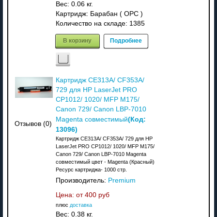
Вес:
0.06 кг.
Картридж: Барабан ( OPC )
Количество на складе:
1385
В корзину
Подробнее
Картридж CE313A/ CF353A/
729 для HP LaserJet PRO
CP1012/ 1020/ MFP M175/
Canon 729/ Canon LBP-7010
(Код:
Magenta совместимый
Отзывов (0)
13096
)
Картридж CE313A/ CF353A/ 729 для HP
LaserJet PRO CP1012/ 1020/ MFP M175/
Canon 729/ Canon LBP-7010 Magenta
совместимый цвет - Magenta (Красный)
Ресурс картриджа- 1000 стр.
Производитель:
Premium
Цена: от
400 руб
плюс
доставка
Вес:
0.38 кг.