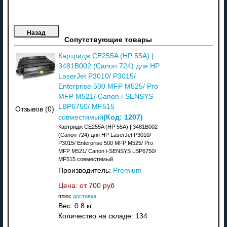
Сопутствующие товары
Картридж CE255A (HP 55A) |
3481B002 (Canon 724) для HP
LaserJet P3010/ P3015/
Enterprise 500 MFP M525/ Pro
MFP M521/ Canon i-SENSYS
LBP6750/ MF515
Отзывов (0)
(Код:
1207
)
совместимый
Картридж CE255A (HP 55A) | 3481B002
(Canon 724) для HP LaserJet P3010/
P3015/ Enterprise 500 MFP M525/ Pro
MFP M521/ Canon i-SENSYS LBP6750/
MF515 совместимый
Производитель:
Premium
Цена: от
700 руб
плюс
доставка
Вес:
0.8 кг.
Количество на складе:
134