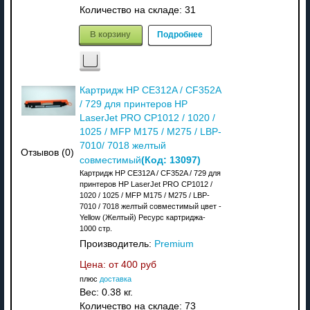
Количество на складе:
31
В корзину
Подробнее
Картридж HP CE312A / CF352A
/ 729 для принтеров HP
LaserJet PRO CP1012 / 1020 /
1025 / MFP M175 / M275 / LBP-
7010/ 7018 желтый
Отзывов (0)
(Код:
13097
)
совместимый
Картридж HP CE312A / CF352A / 729 для
принтеров HP LaserJet PRO CP1012 /
1020 / 1025 / MFP M175 / M275 / LBP-
7010 / 7018 желтый совместимый цвет -
Yellow (Желтый) Ресурс картриджа-
1000 стр.
Производитель:
Premium
Цена: от
400 руб
плюс
доставка
Вес:
0.38 кг.
Количество на складе:
73