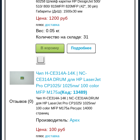
60258 Шлейф каретки HP DesignJet 500/
510/ 800/ 815MFP/ 820MFP (42", 30 pin)
Габариты (ДхШ): 1500x30 мм
Цена:
1200 руб
плюс
доставка
Вес:
0.05 кг.
Количество на складе:
31
В корзину
Подробнее
Чип H-CE314A-14K | NC-
CE314A DRUM для HP LaserJet
Pro CP1025/ 1025nw/ 100 color
(Код:
13489
)
MFP M175a
Чип H-CE314A-14K | NC-CE314A DRUM
Отзывов (0)
для HP LaserJet Pro CP1025/ 1025nw/
100 color MFP M175a Ресурс 14000
страниц
Производитель:
Apex
Цена:
100 руб
плюс
доставка