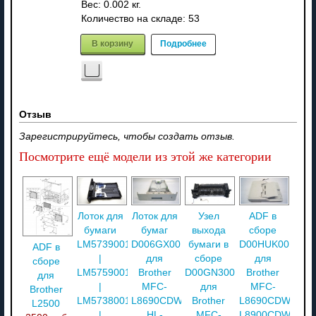
Вес:
0.002 кг.
Количество на складе:
53
В корзину
Подробнее
Отзыв
Зарегистрируйтесь, чтобы создать отзыв.
Посмотрите ещё модели из этой же категории
Лоток для
Лоток для
Узел
ADF в
бумаги
бумаг
выхода
сборе
LM5739001
D006GX001
бумаги в
D00HUK001
ADF в
|
для
сборе
для
сборе
LM5759001
Brother
D00GN3001
Brother
для
|
MFC-
для
MFC-
Brother
LM5738001
L8690CDW/
Brother
L8690CDW/
L2500
|
HL-
MFC-
L8900CDW