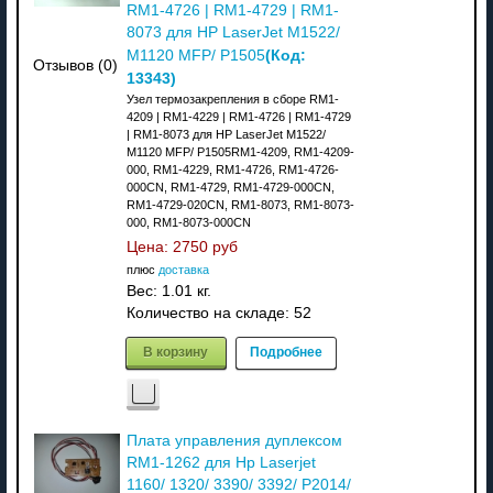
RM1-4726 | RM1-4729 | RM1-
8073 для HP LaserJet M1522/
(Код:
M1120 MFP/ P1505
Отзывов (0)
13343
)
Узел термозакрепления в сборе RM1-
4209 | RM1-4229 | RM1-4726 | RM1-4729
| RM1-8073 для HP LaserJet M1522/
M1120 MFP/ P1505RM1-4209, RM1-4209-
000, RM1-4229, RM1-4726, RM1-4726-
000CN, RM1-4729, RM1-4729-000CN,
RM1-4729-020CN, RM1-8073, RM1-8073-
000, RM1-8073-000CN
Цена:
2750 руб
плюс
доставка
Вес:
1.01 кг.
Количество на складе:
52
В корзину
Подробнее
Плата управления дуплексом
RM1-1262 для Hp Laserjet
1160/ 1320/ 3390/ 3392/ P2014/