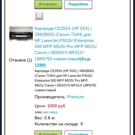
В корзину
Подробнее
Картридж CE255X (HP 55X) |
3482B002 (Canon 724H) для
HP LaserJet P3015/ Enterprise
500 MFP M525/ Pro MFP M521/
Canon i-SENSYS MF512/
(Код:
LBP6750 совместимый
Отзывов (1)
1289
)
Картридж CE255X (HP 55X) | 3482B002
(Canon 724H) для HP LaserJet P3015/
Enterprise 500 MFP M525/ Pro MFP
M521/ Canon i-SENSYS MF512/ LBP6750
совместимый
Производитель:
Premium
Цена:
1000 руб
плюс
доставка
Вес:
0.8 кг.
Количество на складе:
9
В корзину
Подробнее