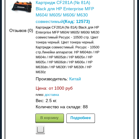
Картридж CF281A (№ 81A)
Black для HP Enterprise MFP
M604/ M605/ M606/ M630
(Код:
12573
)
совместимый
Картридж CF281A (№ 81A) Black для HP
Отзывов (0)
Enterprise MFP M604/ M605/ M606/ M630
совместимый Ресурс - 10500 стр. Цвет
тонера черный. Цвет тонера черный.
Картридж совместимый. Ресурс - 10500
стр.Линейки аппаратов: HP M604dn / HP
M604n / HP M605dn / HP M605n / HP
M605x / HP M606dn / HP M606x / HP
M630dn / HP M630f / HP M630h / HP
M630z
Производитель:
Китай
Цена: от
1000 руб
плюс
доставка
Вес:
2.5 кг.
Количество на складе:
88
В корзину
Подробнее