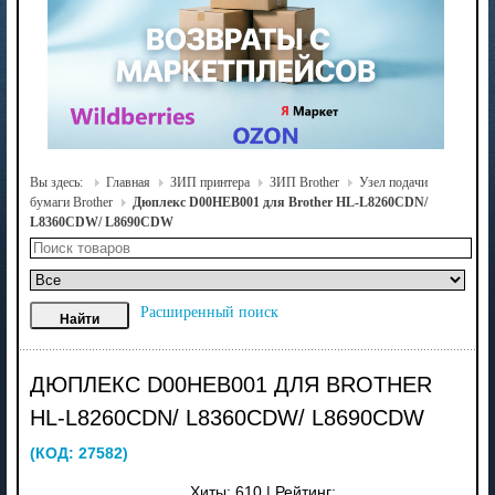
Вы здесь:
Главная
ЗИП принтера
ЗИП Brother
Узел подачи
бумаги Brother
Дюплекс D00HEB001 для Brother HL-L8260CDN/
L8360CDW/ L8690CDW
Расширенный поиск
ДЮПЛЕКС D00HEB001 ДЛЯ BROTHER
HL-L8260CDN/ L8360CDW/ L8690CDW
(КОД:
27582
)
Хиты:
610
|
Рейтинг: