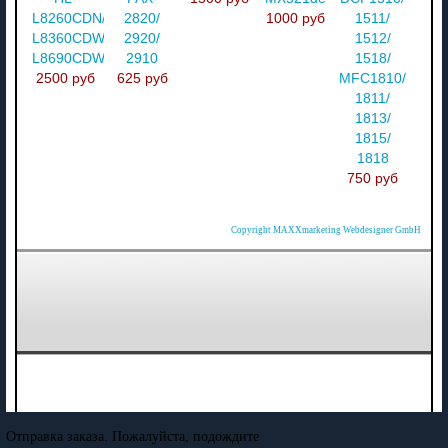
L8260CDN/
2820/
1000 руб
1511/
L8360CDW/
2920/
1512/
L8690CDW
2910
1518/
2500 руб
625 руб
MFC1810/
1811/
1813/
1815/
1818
750 руб
Copyright MAXXmarketing Webdesigner GmbH
Отправка заказа. Пожалуйста, подождите