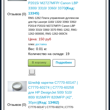
P2015/ M2727MFP/ Canon LBP
(Код:
3300/ 3310/ 3360/ 3370
13345
)
Отзывов (0)
RM1-1262 Плата управления дуплексом
для Hp Laserjet 1160/ 1320/ 3390/ 3392/
P2014/ P2015/ M2727MFP/ Canon LBP
3300/ 3310/ 3360/ 3370 RM1-1262, RM1-
1262-000000, RM1-1262-000CN
Цена:
150 руб
плюс
доставка
Вес:
0.01 кг.
Количество на складе:
19
В корзину
Подробнее
Шлейф каретки C7770-60147 |
C7770-60274 | C7770-60258
для HP DesignJet 500/ 510/
800/ 815MFP/ 820MFP (42",
(Код:
13462
)
30pin)
Отзывов (0)
C7770-60147 | C7770-60274 | C7770-