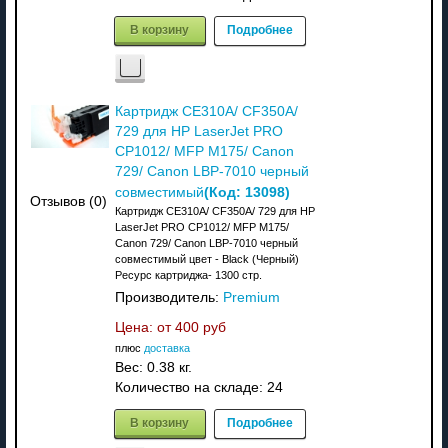
В корзину
Подробнее
Картридж CE310A/ CF350A/
729 для HP LaserJet PRO
CP1012/ MFP M175/ Canon
729/ Canon LBP-7010 черный
(Код:
13098
)
совместимый
Отзывов (0)
Картридж CE310A/ CF350A/ 729 для HP
LaserJet PRO CP1012/ MFP M175/
Canon 729/ Canon LBP-7010 черный
совместимый цвет - Black (Черный)
Ресурс картриджа- 1300 стр.
Производитель:
Premium
Цена: от
400 руб
плюс
доставка
Вес:
0.38 кг.
Количество на складе:
24
В корзину
Подробнее