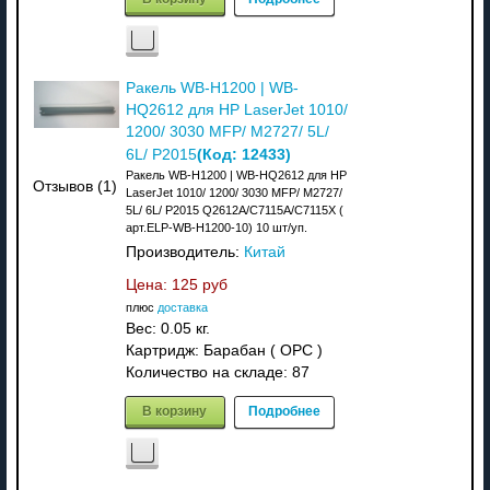
Ракель WB-H1200 | WB-
HQ2612 для HP LaserJet 1010/
1200/ 3030 MFP/ M2727/ 5L/
(Код:
12433
)
6L/ P2015
Ракель WB-H1200 | WB-HQ2612 для HP
Отзывов (1)
LaserJet 1010/ 1200/ 3030 MFP/ M2727/
5L/ 6L/ P2015 Q2612A/C7115A/C7115X (
арт.ELP-WB-H1200-10) 10 шт/уп.
Производитель:
Китай
Цена:
125 руб
плюс
доставка
Вес:
0.05 кг.
Картридж: Барабан ( OPC )
Количество на складе:
87
В корзину
Подробнее