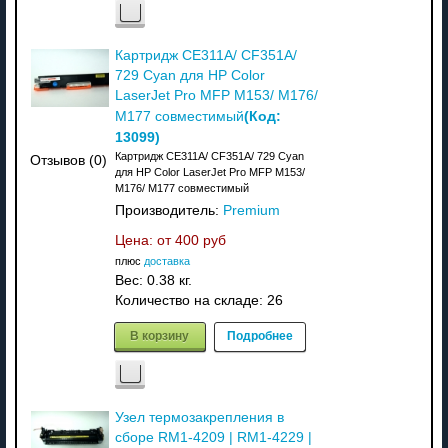
Картридж CE311A/ CF351A/
729 Cyan для HP Color
LaserJet Pro MFP M153/ M176/
(Код:
M177 совместимый
13099
)
Картридж CE311A/ CF351A/ 729 Cyan
Отзывов (0)
для HP Color LaserJet Pro MFP M153/
M176/ M177 совместимый
Производитель:
Premium
Цена: от
400 руб
плюс
доставка
Вес:
0.38 кг.
Количество на складе:
26
В корзину
Подробнее
Узел термозакрепления в
сборе RM1-4209 | RM1-4229 |