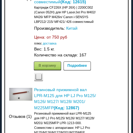
(Код:
12615
)
совместимый
Картридж CF226X (HP 26X) | 2200C002
(Canon 052H) для HP LaserJet Pro M402/
M426/ MFP M426n/ Canon i-SENSYS
LBP212/ 215/ MF421/ 426 совместимый
Производитель:
Китай
Цена: от
750 руб
плюс
доставка
Вес:
1.5 кг.
Количество на складе:
167
В корзину
Подробнее
Резиновый прижимной вал
LPR-M125 для HP LJ Pro M125/
M126/ M127/ M128/ M201/
(Код:
12867
)
M225MFP
Резиновый прижимной вал LPR-M125
Отзывов (1)
для HP LJ Pro M125/ M126/ M127/ M128/
M201/ M225MFP LPR-1213-000.
Совместим с аппаратами: НР LJ Pro
M125/M126/M127/M201/M225MFP