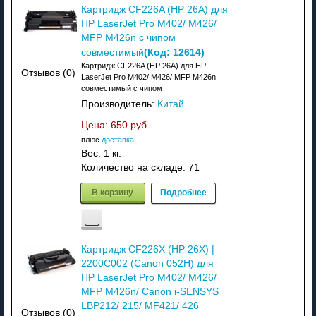
Картридж CF226A (HP 26A) для
HP LaserJet Pro M402/ M426/
MFP M426n с чипом
(Код:
12614
)
совместимый
Картридж CF226A (HP 26A) для HP
Отзывов (0)
LaserJet Pro M402/ M426/ MFP M426n
совместимый с чипом
Производитель:
Китай
Цена:
650 руб
плюс
доставка
Вес:
1 кг.
Количество на складе:
71
В корзину
Подробнее
Картридж CF226X (HP 26X) |
2200C002 (Canon 052H) для
HP LaserJet Pro M402/ M426/
MFP M426n/ Canon i-SENSYS
LBP212/ 215/ MF421/ 426
Отзывов (0)