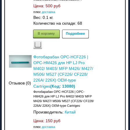
Цена:
500 руб
плюс
доставка
Вес:
0.1 кг.
Количество на складе:
68
В корзину
Подробнее
Фотобарабан OPC-HCF226 |
OPC-HM426 для HP LJ Pro
M402/ M403/ MFP M426/ M427/
M506/ M527 (CF226/ CF228/
226A/ 226X) OEM-type
Отзывов (0)
(Код:
13080
)
Cartriges
Фотобарабан OPC-HCF226 | OPC-
HM426 для HP LJ Pro M402/ M403/ MFP
M426/ M427/ M506/ M527 (CF226/ CF228/
226A/ 226X) OEM-type Cartriges
Производитель:
Китай
Цена:
150 руб
плюс
доставка