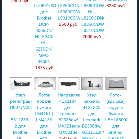
2500 руб
LU0691001
L8260CDN/
L8690CDW/
6250 руб
для
L8360CDW/
HL-
Brother
L9310CDW
L8260CDN/
DCP-
2500 руб
L8360CDW/
8065DN/
L9310CDW
HL-5240/
2000 руб
HL-
5270DN/
MFC-
8460N
1875 руб
Узел
Лоток
Направляющая
Узел
Лоток
регистрации
подачи
41X1184
захвата
(крышка)
D0077V001
бумаги
для
41X1223
подачи
|
LM4151 |
Lexmark
для
бумаги
B512239-
LM4135
B2338dw/
Lexmark
LEH188002
2 для
для
MX321adn/
B2338dw/
для
Brother
Brother
MX521de
MX321adn/
Brother
HL-
FAX-
1500 руб
MX521de
DCP1510/