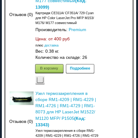
(Код:
M177 совместимый
13099
)
Картридж CE311A/ CF351A/ 729 Cyan
Отзывов (0)
для HP Color LaserJet Pro MFP M153/
M176/ M177 совместимый
Производитель:
Premium
Цена: от
400 руб
плюс
доставка
Вес:
0.38 кг.
Количество на складе:
26
В корзину
Подробнее
Узел термозакрепления в
сборе RM1-4209 | RM1-4229 |
RM1-4726 | RM1-4729 | RM1-
8073 для HP LaserJet M1522/
(Код:
M1120 MFP/ P1505
Отзывов (0)
13343
)
Узел термозакрепления в сборе RM1-
4209 | RM1-4229 | RM1-4726 | RM1-4729