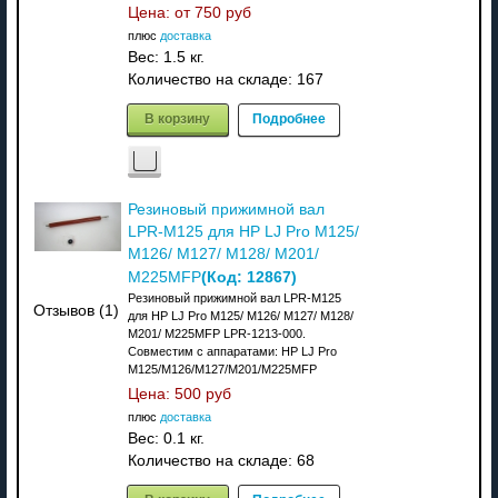
Цена: от
750 руб
плюс
доставка
Вес:
1.5 кг.
Количество на складе:
167
В корзину
Подробнее
Резиновый прижимной вал
LPR-M125 для HP LJ Pro M125/
M126/ M127/ M128/ M201/
(Код:
12867
)
M225MFP
Резиновый прижимной вал LPR-M125
Отзывов (1)
для HP LJ Pro M125/ M126/ M127/ M128/
M201/ M225MFP LPR-1213-000.
Совместим с аппаратами: НР LJ Pro
M125/M126/M127/M201/M225MFP
Цена:
500 руб
плюс
доставка
Вес:
0.1 кг.
Количество на складе:
68