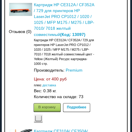
Картридж HP CE312A / CF352A
/ 729 для принтеров HP
LaserJet PRO CP1012 / 1020 /
1025 / MFP M175 / M275 / LBP-
7010/ 7018 желтый
Отзывов (0)
(Код:
13097
)
совместимый
Картридж HP CE312A / CF352A / 729 для
принтеров HP LaserJet PRO CP1012 /
1020 / 1025 / MFP M175 / M275 / LBP-
7010 / 7018 желтый совместимый цвет -
Yellow (Желтый) Ресурс картриджа-
1000 стр.
Производитель:
Premium
Цена: от
400 руб
плюс
доставка
Вес:
0.38 кг.
Количество на складе:
73
В корзину
Подробнее
Картридж CE310A/ CF350A/