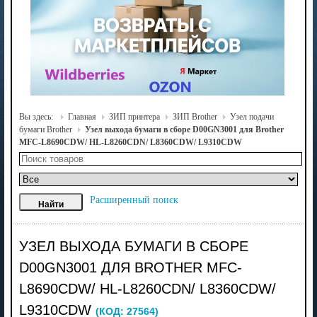
Вы здесь:
Главная
ЗИП принтера
ЗИП Brother
Узел подачи
бумаги Brother
Узел выхода бумаги в сборе D00GN3001 для Brother
MFC-L8690CDW/ HL-L8260CDN/ L8360CDW/ L9310CDW
Расширенный поиск
УЗЕЛ ВЫХОДА БУМАГИ В СБОРЕ
D00GN3001 ДЛЯ BROTHER MFC-
L8690CDW/ HL-L8260CDN/ L8360CDW/
L9310CDW
(КОД:
27564
)