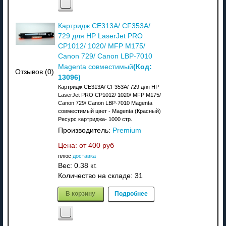
Картридж CE313A/ CF353A/
729 для HP LaserJet PRO
CP1012/ 1020/ MFP M175/
Canon 729/ Canon LBP-7010
(Код:
Magenta совместимый
Отзывов (0)
13096
)
Картридж CE313A/ CF353A/ 729 для HP
LaserJet PRO CP1012/ 1020/ MFP M175/
Canon 729/ Canon LBP-7010 Magenta
совместимый цвет - Magenta (Красный)
Ресурс картриджа- 1000 стр.
Производитель:
Premium
Цена: от
400 руб
плюс
доставка
Вес:
0.38 кг.
Количество на складе:
31
В корзину
Подробнее