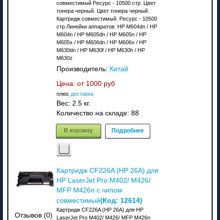
совместимый Ресурс - 10500 стр. Цвет
тонера черный. Цвет тонера черный.
Картридж совместимый. Ресурс - 10500
стр.Линейки аппаратов: HP M604dn / HP
M604n / HP M605dn / HP M605n / HP
M605x / HP M606dn / HP M606x / HP
M630dn / HP M630f / HP M630h / HP
M630z
Производитель:
Китай
Цена: от
1000 руб
плюс
доставка
Вес:
2.5 кг.
Количество на складе:
88
В корзину
Подробнее
Картридж CF226A (HP 26A) для
HP LaserJet Pro M402/ M426/
MFP M426n с чипом
(Код:
12614
)
совместимый
Картридж CF226A (HP 26A) для HP
Отзывов (0)
LaserJet Pro M402/ M426/ MFP M426n