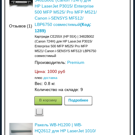
3482B002 (Canon 724H) для
HP LaserJet P3015/ Enterprise
500 MFP M525/ Pro MFP M521/
Canon i-SENSYS MF512/
(Код:
LBP6750 совместимый
Отзывов (1)
1289
)
Картридж CE255X (HP 55X) | 3482B002
(Canon 724H) для HP LaserJet P3015/
Enterprise 500 MFP M525/ Pro MFP
M521/ Canon i-SENSYS MF512/ LBP6750
совместимый
Производитель:
Premium
Цена:
1000 руб
плюс
доставка
Вес:
0.8 кг.
Количество на складе:
9
В корзину
Подробнее
Ракель WB-H1200 | WB-
HQ2612 для HP LaserJet 1010/