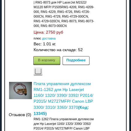
| RM1-8073 для HP LaserJet M1522/
M1120 MFP/ P1505RM1-4209, RM1-4209-
000, RM1-4229, RM1-4726, RM1-4726-
000CN, RM1-4729, RM1-4729-000CN,
RM1-4729-020CN, RM1-8073, RM1-8073-
000, RM1-8073-000CN
Цена:
2750 руб
плюс
доставка
Вес:
1.01 кг.
Количество на складе:
52
В корзину
Подробнее
Плата управления дуплексом
RM1-1262 для Hp Laserjet
1160/ 1320/ 3390/ 3392/ P2014/
P2015/ M2727MFP/ Canon LBP
(Код:
3300/ 3310/ 3360/ 3370
13345
)
Отзывов (0)
RM1-1262 Плата управления дуплексом
для Hp Laserjet 1160/ 1320/ 3390/ 3392/
P2014/ P2015/ M2727MFP/ Canon LBP