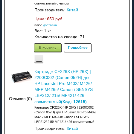
совместимый с чипом
Производитель:
Китай
Цена:
650 руб
плюс
доставка
Вес:
1 кг.
Количество на складе:
71
В корзину
Подробнее
Картридж CF226X (HP 26X) |
2200C002 (Canon 052H) для
HP LaserJet Pro M402/ M426/
MFP M426n/ Canon i-SENSYS
LBP212/ 215/ MF421/ 426
Отзывов (0)
(Код:
12615
)
совместимый
Картридж CF226X (HP 26X) | 2200C002
(Canon 052H) для HP LaserJet Pro M402/
M426/ MFP M426n/ Canon i-SENSYS
LBP212/ 215/ MF421/ 426 совместимый
Производитель:
Китай