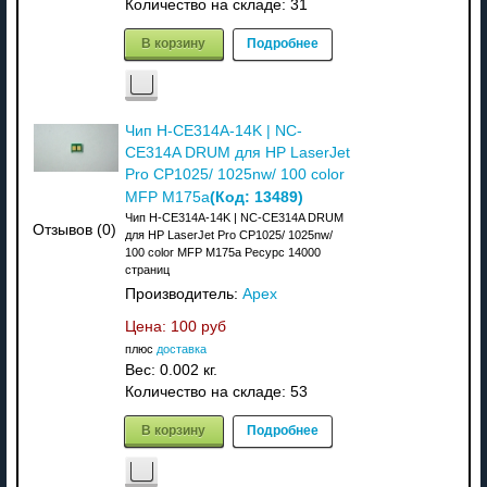
Количество на складе:
31
В корзину
Подробнее
Чип H-CE314A-14K | NC-
CE314A DRUM для HP LaserJet
Pro CP1025/ 1025nw/ 100 color
(Код:
13489
)
MFP M175a
Чип H-CE314A-14K | NC-CE314A DRUM
Отзывов (0)
для HP LaserJet Pro CP1025/ 1025nw/
100 color MFP M175a Ресурс 14000
страниц
Производитель:
Apex
Цена:
100 руб
плюс
доставка
Вес:
0.002 кг.
Количество на складе:
53
В корзину
Подробнее