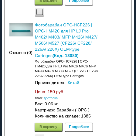
В корзину
Подробнее
Фотобарабан OPC-HCF226 |
OPC-HM426 для HP LJ Pro
M402/ M403/ MFP M426/ M427/
M506/ M527 (CF226/ CF228/
226A/ 226X) OEM-type
Отзывов (0)
(Код:
13080
)
Cartriges
Фотобарабан OPC-HCF226 | OPC-
HM426 для HP LJ Pro M402/ M403/ MFP
M426/ M427/ M506/ M527 (CF226/ CF228/
226A/ 226X) OEM-type Cartriges
Производитель:
Китай
Цена:
150 руб
плюс
доставка
Вес:
0.06 кг.
Картридж: Барабан ( OPC )
Количество на складе:
1385
В корзину
Подробнее