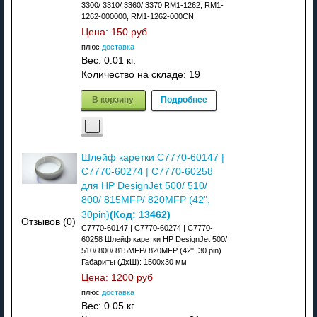
3300/ 3310/ 3360/ 3370 RM1-1262, RM1-
1262-000000, RM1-1262-000CN
Цена:
150 руб
плюс
доставка
Вес:
0.01 кг.
Количество на складе:
19
В корзину
Подробнее
Шлейф каретки C7770-60147 |
C7770-60274 | C7770-60258
для HP DesignJet 500/ 510/
800/ 815MFP/ 820MFP (42",
(Код:
13462
)
30pin)
Отзывов (0)
C7770-60147 | C7770-60274 | C7770-
60258 Шлейф каретки HP DesignJet 500/
510/ 800/ 815MFP/ 820MFP (42", 30 pin)
Габариты (ДхШ): 1500x30 мм
Цена:
1200 руб
плюс
доставка
Вес:
0.05 кг.