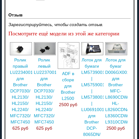
Отзыв
Зарегистрируйтесь, чтобы создать отзыв.
Посмотрите ещё модели из этой же категории
Ролик
Ролик
Лоток для
Лоток для
правый
левый
бумаги
бумаг
LU2234001
LU2237001
LM5739001
D006GX001
ADF в
для
для
|
для
сборе
Brother
Brother
LM5759001
Brother
для
DCP7030/
DCP7030/
|
MFC-
Brother
HL2130/
HL2130/
LM5738001
L8690CDW/
L2500
HL2150/
HL2150/
|
HL-
2500 руб
HL2240/
HL2240/
LU0691001
L8260CDN/
MFC7320/
MFC7320/
для
L8360CDW/
MFC7450
MFC7450
Brother
L9310CDW
625 руб
625 руб
DCP-
2500 руб
8065DN/