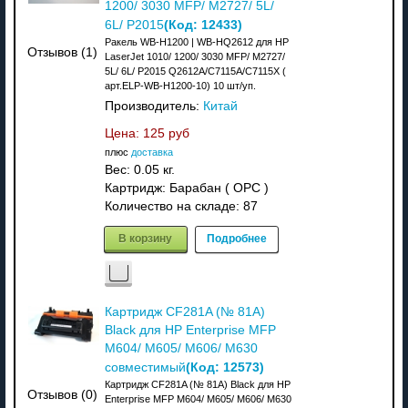
1200/ 3030 MFP/ M2727/ 5L/
(Код:
12433
)
6L/ P2015
Ракель WB-H1200 | WB-HQ2612 для HP
Отзывов (1)
LaserJet 1010/ 1200/ 3030 MFP/ M2727/
5L/ 6L/ P2015 Q2612A/C7115A/C7115X (
арт.ELP-WB-H1200-10) 10 шт/уп.
Производитель:
Китай
Цена:
125 руб
плюс
доставка
Вес:
0.05 кг.
Картридж: Барабан ( OPC )
Количество на складе:
87
В корзину
Подробнее
Картридж CF281A (№ 81A)
Black для HP Enterprise MFP
M604/ M605/ M606/ M630
(Код:
12573
)
совместимый
Картридж CF281A (№ 81A) Black для HP
Отзывов (0)
Enterprise MFP M604/ M605/ M606/ M630