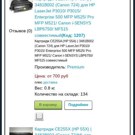
3481B002 (Canon 724) для HP
LaserJet P3010/ P3015/
Enterprise 500 MFP M525/ Pro
MFP M521/ Canon i-SENSYS
LBP6750/ MF515
Отзывов (0)
(Код:
1207
)
совместимый
Картридж CE255A (HP 55A) | 3481B002
(Canon 724) для HP LaserJet P3010/
P3015/ Enterprise 500 MFP M525/ Pro
MFP M521/ Canon i-SENSYS LBP6750/
MF515 совместимый
Производитель:
Premium
Цена: от
700 руб
плюс
доставка
Вес:
0.8 кг.
Количество на складе:
134
В корзину
Подробнее
Картридж CE255X (HP 55X) |