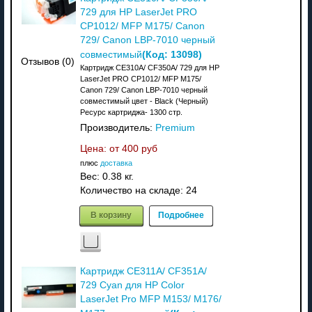
729 для HP LaserJet PRO
CP1012/ MFP M175/ Canon
729/ Canon LBP-7010 черный
(Код:
13098
)
совместимый
Отзывов (0)
Картридж CE310A/ CF350A/ 729 для HP
LaserJet PRO CP1012/ MFP M175/
Canon 729/ Canon LBP-7010 черный
совместимый цвет - Black (Черный)
Ресурс картриджа- 1300 стр.
Производитель:
Premium
Цена: от
400 руб
плюс
доставка
Вес:
0.38 кг.
Количество на складе:
24
В корзину
Подробнее
Картридж CE311A/ CF351A/
729 Cyan для HP Color
LaserJet Pro MFP M153/ M176/