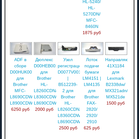
HL-5240/
HL-
5270DN/
MFC-
8460N
1875 руб
ADF в
Дюплекс
Узел
Лоток
Направляющая
сборе
D00HEB001
регистрации
подачи
41X1184
D00HUK001
для
D0077V001
бумаги
для
для
Brother
|
LM4151 |
Lexmark
Brother
HL-
B512239-
LM4135
B2338dw/
MFC-
L8260CDN/
2 для
для
MX321adn/
L8690CDW/
L8360CDW/
Brother
Brother
MX521de
L8900CDW
L8690CDW
HL-
FAX-
1500 руб
6250 руб
2000 руб
L8260CDN/
2820/
L8360CDW/
2920/
L8690CDW
2910
2500 руб
625 руб